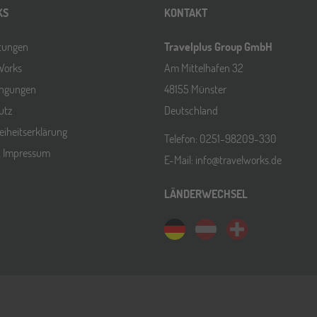
KS
KONTAKT
ltungen
Travelplus Group GmbH
Works
Am Mittelhafen 32
ingungen
48155 Münster
utz
Deutschland
reiheitserklärung
Telefon: 0251-98209-330
& Impressum
E-Mail: info@travelworks.de
LÄNDERWECHSEL