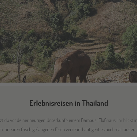
Erlebnisreisen in Thailand
t du vor deiner heutigen Unterkunft: einem Bambus-Floßhaus. Ihr blickt i
m ihr euren frisch gefangenen Fisch verzehrt habt geht es nochmal raus z