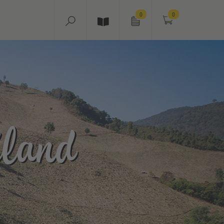
0
0
iland