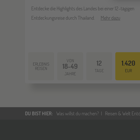
Entdecke die Highlights des Landes bei einer 12-tägigen
Entdeckungsreise durch Thailand.
Mehr dazu
VON
12
1.420
ERLEBNIS
18-49
REISEN
TAGE
EUR
JAHRE
DU BIST HIER
:
Was willst du machen?
Reisen & Welt Ent