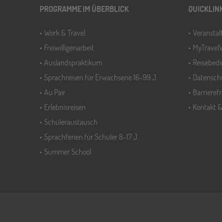
PROGRAMME IM ÜBERBLICK
QUICKLIN
Work & Travel
Veransta
Freiwilligenarbeit
MyTravel
Auslandspraktikum
Reisebed
Sprachreisen für Erwachsene 16-99 J.
Datensch
Au Pair
Barrieref
Erlebnisreisen
Kontakt 
Schüleraustausch
Sprachferien für Schüler 8-17 J.
Summer School