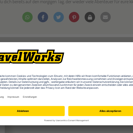
 du dich bereits auf den morgigen Tag, der wieder viele Abenteuer für eure k