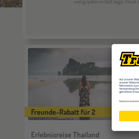
wenig später im Bett liegst, freust
Freunde-Rabatt für 2
Erlebnisreise Thailand