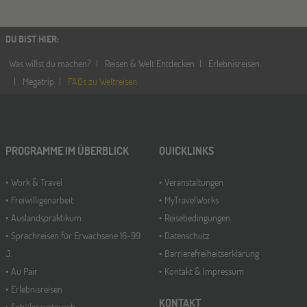
DU BIST HIER
:
Was willst du machen?
Reisen & Welt Entdecken
Erlebnisreisen
Megatrip
FAQs zu Weltreisen
PROGRAMME IM ÜBERBLICK
QUICKLINKS
Work & Travel
Veranstaltungen
Freiwilligenarbeit
MyTravelWorks
Auslandspraktikum
Reisebedingungen
Sprachreisen für Erwachsene 16-99
Datenschutz
J.
Barrierefreiheitserklärung
Au Pair
Kontakt & Impressum
Erlebnisreisen
KONTAKT
Schüleraustausch