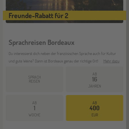
Freunde-Rabatt für 2
Sprachreisen Bordeaux
Du interessierst dich neben der französischen Sprache auch für Kultur
und gute Weine? Dann ist Bordeaux genau der richtige Ort!
Mehr dazu
AB
SPRACH
16
REISEN
JAHREN
AB
AB
1
400
WOCHE
EUR