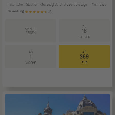
historischem Stadtkern überzeugt durch die zentrale Lage.
Mehr dazu
Bewertung:
(
10
)
AB
SPRACH
16
REISEN
JAHREN
AB
AB
1
369
WOCHE
EUR