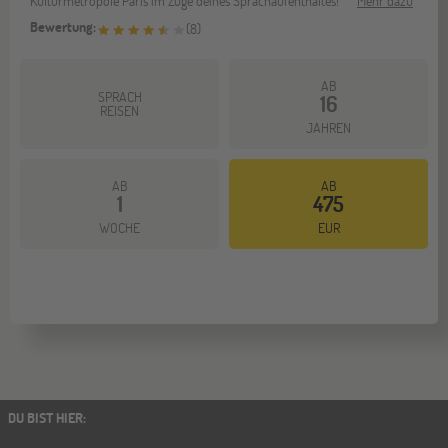
Kulturmetropole Paris im Zuge deines Sprachaufenthaltes!
Mehr dazu
Bewertung:
(
8
)
AB
SPRACH
16
REISEN
JAHREN
AB
AB
1
475
WOCHE
EUR
DU BIST HIER
: