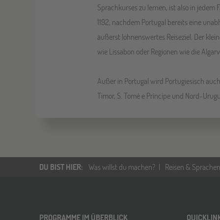
Sprachkurses zu lernen, ist also in jedem F
1192, nachdem Portugal bereits eine unabh
äußerst lohnenswertes Reiseziel. Der klei
wie Lissabon oder Regionen wie die Alga
Außer in Portugal wird Portugiesisch auc
Timor, S. Tomé e Príncipe und Nord-Urug
DU BIST HIER
:
Was willst du machen?
Reisen & Sprachen
PROGRAMME IM ÜBERBLICK
QUICKLIN