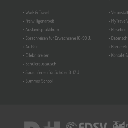
Work & Travel
Veransta
Freiwilligenarbeit
MyTravel
Auslandspraktikum
Reisebed
Sprachreisen für Erwachsene 16-99 J.
Datensch
Au Pair
Barrieref
Erlebnisreisen
Kontakt 
Schüleraustausch
Sprachferien für Schüler 8-17 J.
Summer School