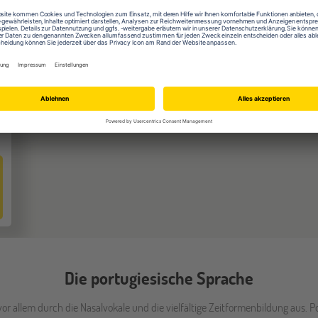
Leute kennenlernst, eine interessante und abwechslungsr
nebenbei (er)lernst. Erst wenn du mitten in der Kultur u
richtig erlebbar und du bist in der Lage, dich mit ca. 21
kein Grund für eine Portugiesisch Sprachreise ist!
Die portugiesische Sprache
vor allem durch die Nasalvokale und die vielfältige Zeitformenbildung aus. 