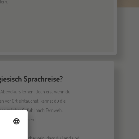
dern.
giesisch Sprachreise?
 Abendkurs lernen. Doch erst wenn du
en vor Ort eintauchst, kannst du die
das geliebte Gefühl nach Fernweh,
men und verstehen.
 du kannst dir sicher sein, dass du Land und