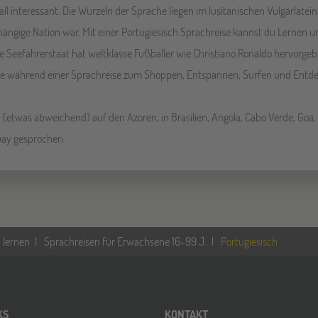
all interessant. Die Wurzeln der Sprache liegen im lusitanischen Vulgärlatein.
ängige Nation war. Mit einer Portugiesisch Sprachreise kannst du Lernen un
ne Seefahrerstaat hat weltklasse Fußballer wie Christiano Ronaldo hervorg
rve während einer Sprachreise zum Shoppen, Entspannen, Surfen und Entde
h (etwas abweichend) auf den Azoren, in Brasilien, Angola, Cabo Verde, Go
uay gesprochen.
 lernen
Sprachreisen für Erwachsene 16-99 J.
Portugiesisch
KS
KONTAKT