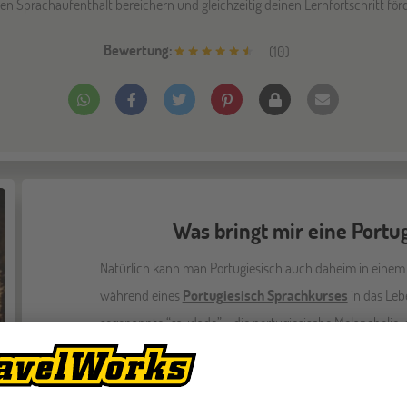
en Sprachaufenthalt bereichern und gleichzeitig deinen Lernfortschritt för
Bewertung:
(
10
)
Was bringt mir eine Portu
Natürlich kann man Portugiesisch auch daheim in einem
während eines
Portugiesisch Sprachkurses
in das Leb
sogenannte “saudade” - die portugiesische Melancholie, 
Vergangenheit und leisem Schmerz richtig in dir aufneh
Egal, wo dich deine Portugiesisch Sprachreise hinführt -