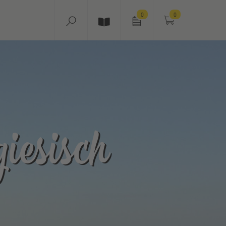
0
0
iesisch