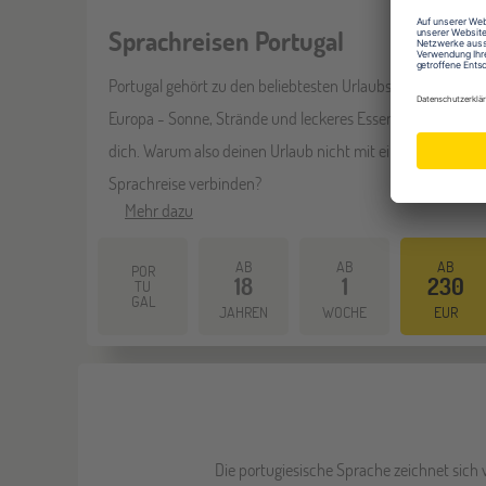
Sprachreisen Portugal
Portugal gehört zu den beliebtesten Urlaubszielen in
Europa - Sonne, Strände und leckeres Essen erwarten
dich. Warum also deinen Urlaub nicht mit einer
Sprachreise verbinden?
Mehr dazu
AB
AB
AB
POR
18
1
230
TU
GAL
JAHREN
WOCHE
EUR
Die portugiesische Sprache zeichnet sich 