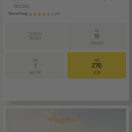
Mehr dazu
Bewertung:
(
18
)
AB
SPRACH
18
REISEN
JAHREN
AB
AB
1
270
WOCHE
EUR