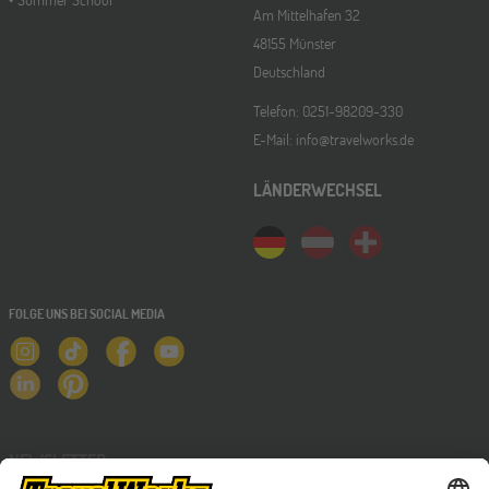
Am Mittelhafen 32
48155 Münster
Deutschland
Telefon: 0251-98209-330
E-Mail: info@travelworks.de
LÄNDERWECHSEL
FOLGE UNS BEI SOCIAL MEDIA
NEWSLETTER