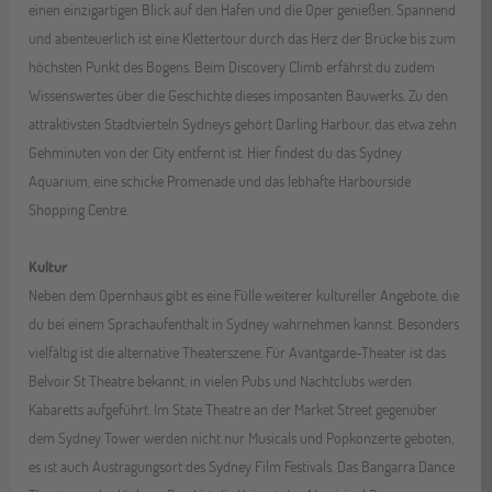
einen einzigartigen Blick auf den Hafen und die Oper genießen. Spannend
und abenteuerlich ist eine Klettertour durch das Herz der Brücke bis zum
höchsten Punkt des Bogens. Beim Discovery Climb erfährst du zudem
Wissenswertes über die Geschichte dieses imposanten Bauwerks. Zu den
attraktivsten Stadtvierteln Sydneys gehört Darling Harbour, das etwa zehn
Gehminuten von der City entfernt ist. Hier findest du das Sydney
Aquarium, eine schicke Promenade und das lebhafte Harbourside
Shopping Centre.
Kultur
Neben dem Opernhaus gibt es eine Fülle weiterer kultureller Angebote, die
du bei einem Sprachaufenthalt in Sydney wahrnehmen kannst. Besonders
vielfältig ist die alternative Theaterszene. Für Avantgarde-Theater ist das
Belvoir St Theatre bekannt, in vielen Pubs und Nachtclubs werden
Kabaretts aufgeführt. Im State Theatre an der Market Street gegenüber
dem Sydney Tower werden nicht nur Musicals und Popkonzerte geboten,
es ist auch Austragungsort des Sydney Film Festivals. Das Bangarra Dance