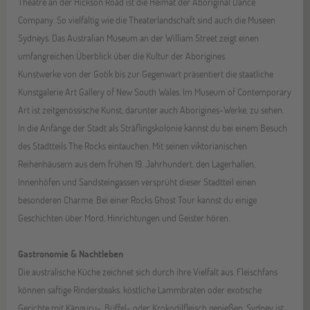
Theatre an der Hickson Road ist die Heimat der Aboriginal Dance
Company. So vielfältig wie die Theaterlandschaft sind auch die Museen
Sydneys. Das Australian Museum an der William Street zeigt einen
umfangreichen Überblick über die Kultur der Aborigines.
Kunstwerke von der Gotik bis zur Gegenwart präsentiert die staatliche
Kunstgalerie Art Gallery of New South Wales. Im Museum of Contemporary
Art ist zeitgenössische Kunst, darunter auch Aborigines-Werke, zu sehen.
In die Anfänge der Stadt als Sträflingskolonie kannst du bei einem Besuch
des Stadtteils The Rocks eintauchen. Mit seinen viktorianischen
Reihenhäusern aus dem frühen 19. Jahrhundert, den Lagerhallen,
Innenhöfen und Sandsteingassen versprüht dieser Stadtteil einen
besonderen Charme. Bei einer Rocks Ghost Tour kannst du einige
Geschichten über Mord, Hinrichtungen und Geister hören.
Gastronomie & Nachtleben
Die australische Küche zeichnet sich durch ihre Vielfalt aus. Fleischfans
können saftige Rindersteaks, köstliche Lammbraten oder exotische
Gerichte mit Känguru-, Büffel- oder Krokodilfleisch genießen. Sydney ist