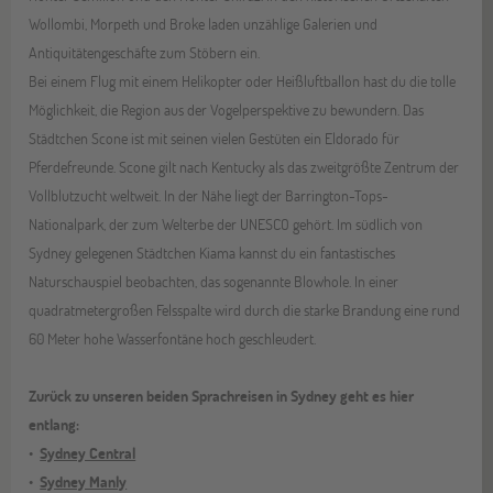
Wollombi, Morpeth und Broke laden unzählige Galerien und
Antiquitätengeschäfte zum Stöbern ein.
Bei einem Flug mit einem Helikopter oder Heißluftballon hast du die tolle
Möglichkeit, die Region aus der Vogelperspektive zu bewundern. Das
Städtchen Scone ist mit seinen vielen Gestüten ein Eldorado für
Pferdefreunde. Scone gilt nach Kentucky als das zweitgrößte Zentrum der
Vollblutzucht weltweit. In der Nähe liegt der Barrington-Tops-
Nationalpark, der zum Welterbe der UNESCO gehört. Im südlich von
Sydney gelegenen Städtchen Kiama kannst du ein fantastisches
Naturschauspiel beobachten, das sogenannte Blowhole. In einer
quadratmetergroßen Felsspalte wird durch die starke Brandung eine rund
60 Meter hohe Wasserfontäne hoch geschleudert.
Zurück zu unseren beiden Sprachreisen in Sydney geht es hier
entlang:
Sydney Central
Sydney Manly