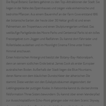
Die Royal Botanic Gardens gehören zu den Top-Attraktionen der Stadt. Sie
liegen in der Nähe des Opernhauses und zeigen viele einheimische und
bedrohte Pflanzen. Aus einem Bauernhof an der Farm Cove entstand 1816
der botanische Garten, der heute über 30 Hektar groß ist und einen
Palmenhain, ein Tropenhaus und einen Skulpturengarten umfasst. Das
weitläufige Parkgelände des Moore Parks und Centennial Parks ist ein tolles
Freizeitgebiet zum Joggen und Radfahren. Du kannst dort Fahrräder und
Rollerblades ausleihen und im Moonlight Cinema Filme unter freiem
Himmel anschauen.
Einen historischen Hintergrund besitzt der Botany-Bay-Nationalpark,
denn an seinem südlichen Ende betrat James Cook als erster Europäer
australischen Boden. Außerhalb der Stadt liegen die Blue Mountains,
deren Name von dem bläulichen Dunstschleier der ätherischen Öle
stammt. Diese werden von den Eukalyptusbäumen abgesondert, der
Lieblingsspeise der putzigen Koalas. In Katoomba kannst du die berühmte
Felsformation Three Sisters bewundern. Du kannst über einen Wanderpfad
zur Aussichtsplattform Echo-Point gelangen oder mit dem Scenic Skyway,