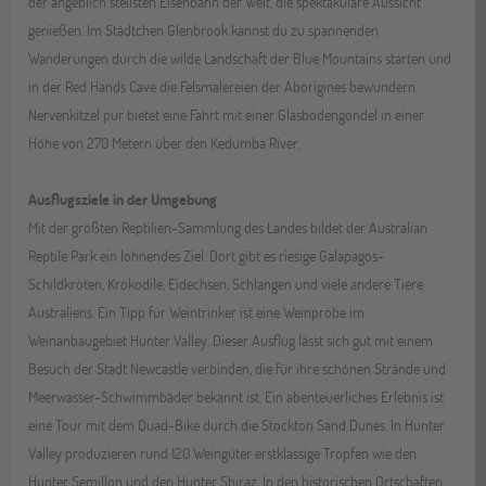
der angeblich steilsten Eisenbahn der Welt, die spektakuläre Aussicht
genießen. Im Städtchen Glenbrook kannst du zu spannenden
Wanderungen durch die wilde Landschaft der Blue Mountains starten und
in der Red Hands Cave die Felsmalereien der Aborigines bewundern.
Nervenkitzel pur bietet eine Fahrt mit einer Glasbodengondel in einer
Höhe von 270 Metern über den Kedumba River.
Ausflugsziele in der Umgebung
Mit der größten Reptilien-Sammlung des Landes bildet der Australian
Reptile Park ein lohnendes Ziel. Dort gibt es riesige Galapagos-
Schildkröten, Krokodile, Eidechsen, Schlangen und viele andere Tiere
Australiens. Ein Tipp für Weintrinker ist eine Weinprobe im
Weinanbaugebiet Hunter Valley. Dieser Ausflug lässt sich gut mit einem
Besuch der Stadt Newcastle verbinden, die für ihre schönen Strände und
Meerwasser-Schwimmbäder bekannt ist. Ein abenteuerliches Erlebnis ist
eine Tour mit dem Quad-Bike durch die Stockton Sand Dunes. In Hunter
Valley produzieren rund 120 Weingüter erstklassige Tropfen wie den
Hunter Semillon und den Hunter Shiraz. In den historischen Ortschaften