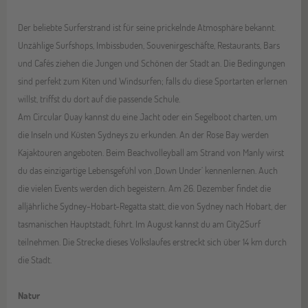
Der beliebte Surferstrand ist für seine prickelnde Atmosphäre bekannt.
Unzählige Surfshops, Imbissbuden, Souvenirgeschäfte, Restaurants, Bars
und Cafés ziehen die Jungen und Schönen der Stadt an. Die Bedingungen
sind perfekt zum Kiten und Windsurfen; falls du diese Sportarten erlernen
willst, triffst du dort auf die passende Schule.
Am Circular Quay kannst du eine Jacht oder ein Segelboot charten, um
die Inseln und Küsten Sydneys zu erkunden. An der Rose Bay werden
Kajaktouren angeboten. Beim Beachvolleyball am Strand von Manly wirst
du das einzigartige Lebensgefühl von ‚Down Under’ kennenlernen. Auch
die vielen Events werden dich begeistern. Am 26. Dezember findet die
alljährliche Sydney-Hobart-Regatta statt, die von Sydney nach Hobart, der
tasmanischen Hauptstadt, führt. Im August kannst du am City2Surf
teilnehmen. Die Strecke dieses Volkslaufes erstreckt sich über 14 km durch
die Stadt.
Natur