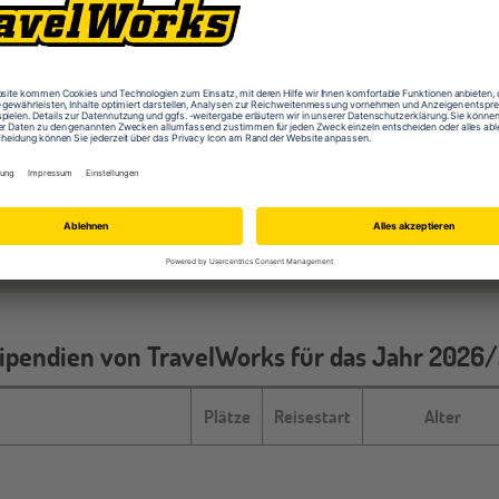
Wen wir für ein Stipendium suchen
 von einem Aufenthalt im Ausland, sei es ein
Schüleraustausch
oder
Freiw
sreichend Geld für das Auslandsabenteuer vorhanden bzw. besteht der Ansp
glichkeit, sich auf eines unserer programmübergreifenden Stipendien zu
le wichtigen Informationen zu unseren derzeitigen Stipendien, zum Bewerb
rechenden Seite. Worauf wartest du noch? Sicher dir jetzt die passende F
ipendien von TravelWorks für das Jahr 2026
Plätze
Reisestart
Alter