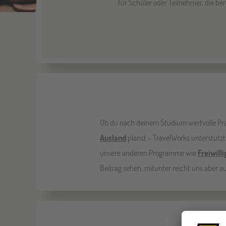
für Schüler oder Teilnehmer, die ber
Ob du nach deinem Studium wertvolle Pr
Ausland
planst - TravelWorks unterstützt
unsere anderen Programme wie
Freiwill
Beitrag sehen, mitunter reicht uns aber 