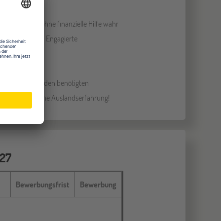
illigenarbeit
, ohne finanzielle Hilfe wahr
ruch auf Bafög. Engagierte
 bewerben.
ungsprozess und den benötigten
örderung für deine Auslandserfahrung!
/27
Bewerbungsfrist
Bewerbung