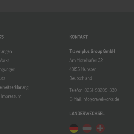
KS
KONTAKT
ltungen
Travelplus Group GmbH
Works
Am Mittelhafen 32
ingungen
48155 Münster
utz
Deutschland
reiheitserklärung
Telefon: 0251-98209-330
& Impressum
E-Mail: info@travelworks.de
LÄNDERWECHSEL