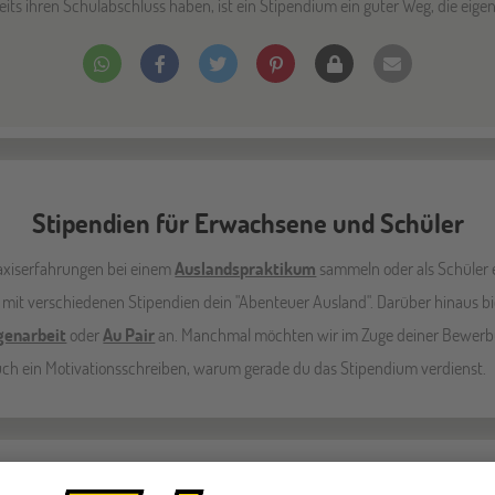
eits ihren Schulabschluss haben, ist ein Stipendium ein guter Weg, die eigen
Stipendien für Erwachsene und Schüler
axiserfahrungen bei einem
Auslandspraktikum
sammeln oder als Schüler 
 mit verschiedenen Stipendien dein "Abenteuer Ausland". Darüber hinaus bi
igenarbeit
oder
Au Pair
an. Manchmal möchten wir im Zuge deiner Bewerbu
auch ein Motivationsschreiben, warum gerade du das Stipendium verdienst.