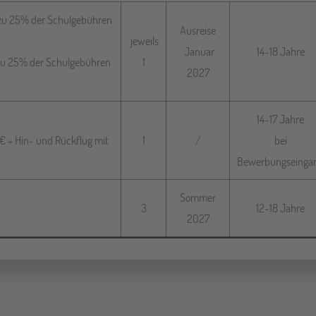
s zu 25% der Schulgebühren
Ausreise
jeweils
Januar
14-18 Jahre
s zu 25% der Schulgebühren
1
2027
14-17 Jahre
0€ + Hin- und Rückflug mit
1
/
bei
Bewerbungseinga
Sommer
3
12-18 Jahre
2027