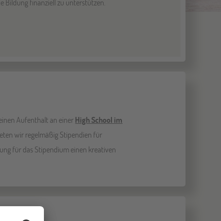
e Bildung finanziell zu unterstützen.
einen Aufenthalt an einer
High School im
eten wir regelmäßig Stipendien für
ng für das Stipendium einen kreativen