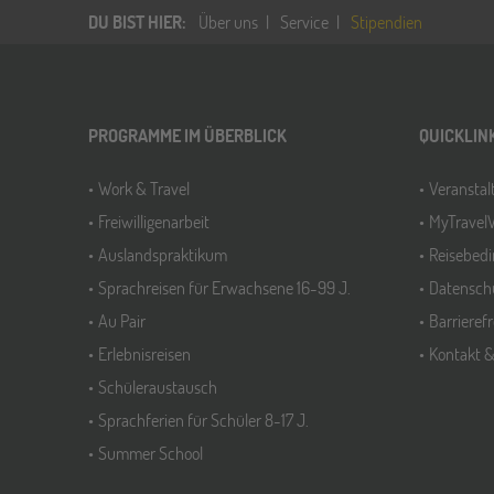
DU BIST HIER
:
Über uns
Service
Stipendien
PROGRAMME IM ÜBERBLICK
QUICKLIN
Work & Travel
Veransta
Freiwilligenarbeit
MyTravel
Auslandspraktikum
Reisebed
Sprachreisen für Erwachsene 16-99 J.
Datensch
Au Pair
Barrieref
Erlebnisreisen
Kontakt 
Schüleraustausch
Sprachferien für Schüler 8-17 J.
Summer School