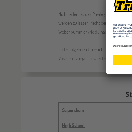
Nicht jeder hat das Privileg, seinen Traum
werden zu lassen. Nicht bei jedem ist au
Weltenbummler wie du haben daher die Mö
In der folgenden Übersicht findest du al
Voraussetzungen sowie den Link zur entsp
St
Stipendium
High School