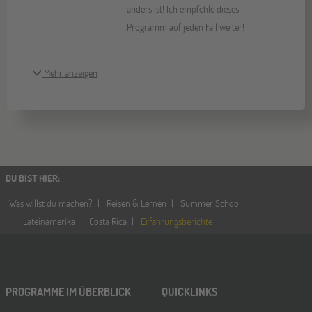
anders ist! Ich empfehle dieses
Programm auf jeden Fall weiter!
Mehr anzeigen
DU BIST HIER
:
Was willst du machen?
Reisen & Lernen
Summer School
Lateinamerika
Costa Rica
Erfahrungsberichte
PROGRAMME IM ÜBERBLICK
QUICKLINKS