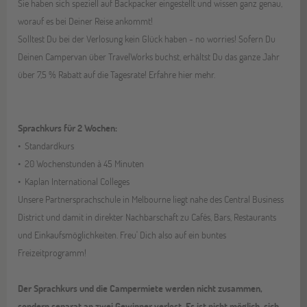
Sie haben sich speziell auf Backpacker eingestellt und wissen ganz genau,
worauf es bei Deiner Reise ankommt!
Solltest Du bei der Verlosung kein Glück haben - no worries! Sofern Du
Deinen Campervan über TravelWorks buchst, erhältst Du das ganze Jahr
über 7,5 % Rabatt auf die Tagesrate! Erfahre hier mehr.
Sprachkurs für 2 Wochen:
Standardkurs
20 Wochenstunden à 45 Minuten
Kaplan International Colleges
Unsere Partnersprachschule in Melbourne liegt nahe des Central Business
District und damit in direkter Nachbarschaft zu Cafés, Bars, Restaurants
und Einkaufsmöglichkeiten. Freu' Dich also auf ein buntes
Freizeitprogramm!
Der Sprachkurs und die Campermiete werden nicht zusammen,
sondern separat an zwei Gewinner verlost. Es ist nicht möglich, sich