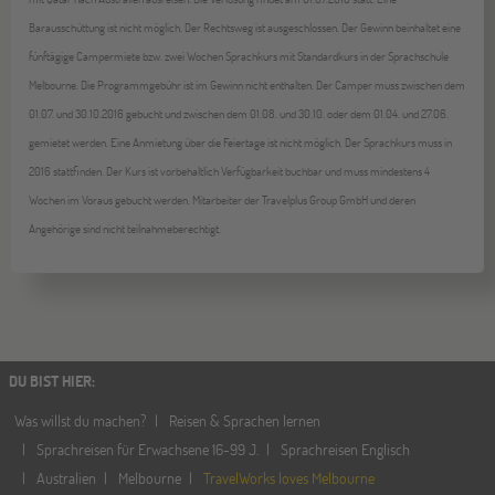
Barausschüttung ist nicht möglich. Der Rechtsweg ist ausgeschlossen. Der Gewinn beinhaltet eine
fünftägige Campermiete bzw. zwei Wochen Sprachkurs mit Standardkurs in der Sprachschule
Melbourne. Die Programmgebühr ist im Gewinn nicht enthalten. Der Camper muss zwischen dem
01.07. und 30.10.2016 gebucht und zwischen dem 01.08. und 30.10. oder dem 01.04. und 27.06.
gemietet werden. Eine Anmietung über die Feiertage ist nicht möglich. Der Sprachkurs muss in
2016 stattfinden. Der Kurs ist vorbehaltlich Verfügbarkeit buchbar und muss mindestens 4
Wochen im Voraus gebucht werden. Mitarbeiter der Travelplus Group GmbH und deren
Angehörige sind nicht teilnahmeberechtigt.
DU BIST HIER
:
Was willst du machen?
Reisen & Sprachen lernen
Sprachreisen für Erwachsene 16-99 J.
Sprachreisen Englisch
Australien
Melbourne
TravelWorks loves Melbourne