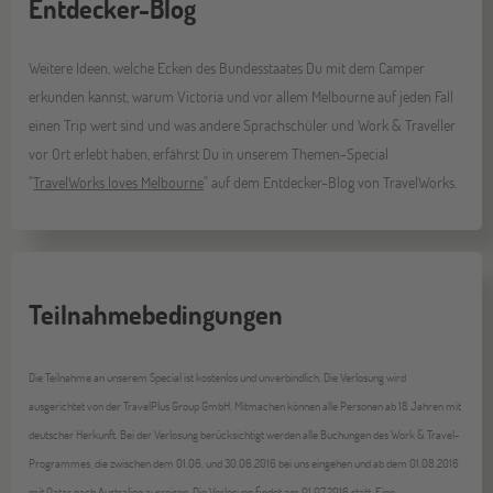
Entdecker-Blog
Weitere Ideen, welche Ecken des Bundesstaates Du mit dem Camper
erkunden kannst, warum Victoria und vor allem Melbourne auf jeden Fall
einen Trip wert sind und was andere Sprachschüler und Work & Traveller
vor Ort erlebt haben, erfährst Du in unserem Themen-Special
"
TravelWorks loves Melbourne
" auf dem Entdecker-Blog von TravelWorks.
Teilnahmebedingungen
Die Teilnahme an unserem Special ist kostenlos und unverbindlich. Die Verlosung wird
ausgerichtet von der TravelPlus Group GmbH. Mitmachen können alle Personen ab 18 Jahren mit
deutscher Herkunft. Bei der Verlosung berücksichtigt werden alle Buchungen des Work & Travel-
Programmes, die zwischen dem 01.06. und 30.06.2016 bei uns eingehen und ab dem 01.08.2016
mit Qatar nach Australien ausreisen. Die Verlosung findet am 01.07.2016 statt. Eine