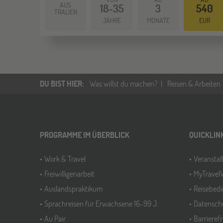
AUS
18-35
3
540
TRALIEN
JAHRE
MONATE
EUR
DU BIST HIER
:
Was willst du machen?
Reisen & Arbeiten
PROGRAMME IM ÜBERBLICK
QUICKLIN
Work & Travel
Veransta
Freiwilligenarbeit
MyTravel
Auslandspraktikum
Reisebed
Sprachreisen für Erwachsene 16-99 J.
Datensch
Au Pair
Barrieref