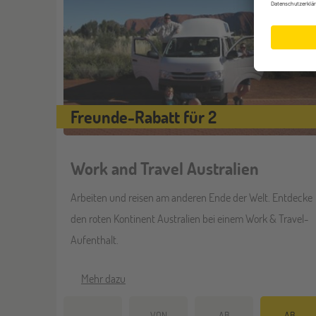
Freunde-Rabatt für 2
Work and Travel Australien
Arbeiten und reisen am anderen Ende der Welt. Entdecke
den roten Kontinent Australien bei einem Work & Travel-
Aufenthalt.
Mehr dazu
VON
AB
AB