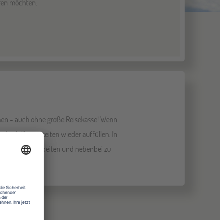
eren möchten.
rnen - auch ohne große Reisekasse! Wenn
ushilfstätigkeiten wieder auffüllen. In
ay Visum zu arbeiten und nebenbei zu