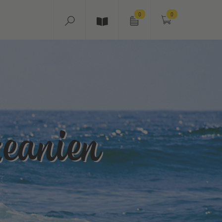
0
0
eanien