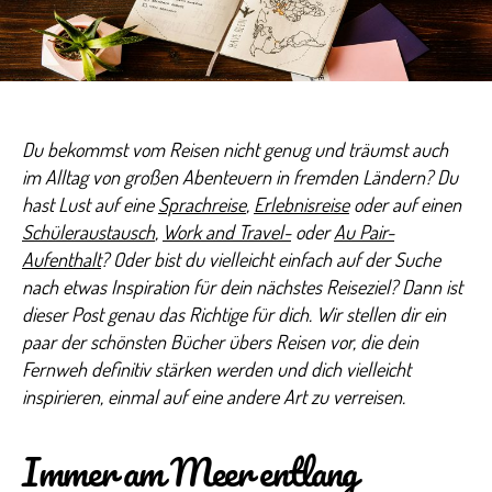
Die
schö
Büch
über
Reis
Du bekommst vom Reisen nicht genug und träumst auch
im Alltag von großen Abenteuern in fremden Ländern? Du
hast Lust auf eine
Sprachreise
,
Erlebnisreise
oder auf einen
Schüleraustausch
,
Work and Travel-
oder
Au Pair-
Aufenthalt
? Oder bist du vielleicht einfach auf der Suche
nach etwas Inspiration für dein nächstes Reiseziel? Dann ist
dieser Post genau das Richtige für dich. Wir stellen dir ein
paar der schönsten Bücher übers Reisen vor, die dein
Fernweh definitiv stärken werden und dich vielleicht
inspirieren, einmal auf eine andere Art zu verreisen.
Immer am Meer entlang