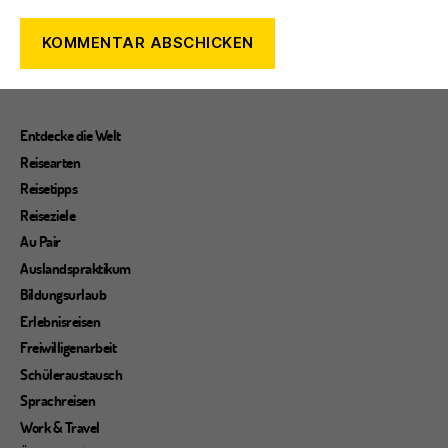
Entdecke die Welt
Reisearten
Reisetipps
Reiseziele
Au Pair
Auslandspraktikum
Bildungsurlaub
Erlebnisreisen
Freiwilligenarbeit
Schüleraustausch
Sprachreisen
Work & Travel