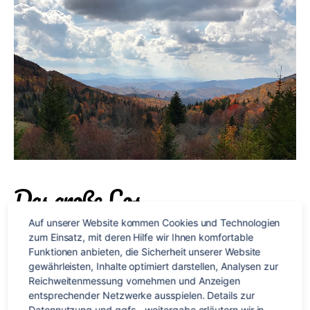
Das große Los
Auf unserer Website kommen Cookies und Technologien 
Was macht man, wenn man eine halbe Million Euro
zum Einsatz, mit deren Hilfe wir Ihnen komfortable 
gewinnt? Genau, man geht auf
Weltreise
! Das hat sich auch
Funktionen anbieten, die Sicherheit unserer Website 
gewährleisten, Inhalte optimiert darstellen, Analysen zur 
Meike gedacht, nachdem sie bei
Wer wird Millionär?
Reichweitenmessung vornehmen und Anzeigen 
teilgenommen hatte. 12 Monate lang reist sie durch die Welt
entsprechender Netzwerke ausspielen. Details zur 
und erkundet dabei 12 Städte auf allen Kontinenten. Was sie
Datennutzung und ggfs. -weitergabe erläutern wir in 