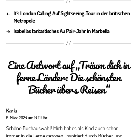
←
It’s London Calling! Auf Sightseeing-Tour in der britischen
Metropole
→
Isabellas fantastisches Au Pair-Jahr in Marbella
Eine Antwort auf „Träum dich in
ferne Länder: Die schönsten
Bücher übers Reisen“
sagt:
Karla
5. März 2024 um 14:11 Uhr
Schöne Buchauswahl! Mich hat es als Kind auch schon
immer in die Ferne gezogen, inspiriert durch Bücher und