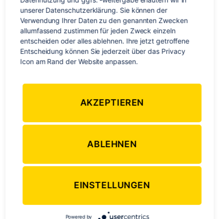
dabei erlebt hat und wie sie die Reise verändert hat,
unserer Datenschutzerklärung. Sie können der 
beschreibt sie in ihrem Buch
Das große Los: Wie ich bei
Verwendung Ihrer Daten zu den genannten Zwecken 
Günther Jauch eine halbe Million gewann und einfach
allumfassend zustimmen für jeden Zweck einzeln 
entscheiden oder alles ablehnen. Ihre jetzt getroffene 
losfuhr
, das zum Bestseller aufgestiegen und definitiv eins
Entscheidung können Sie jederzeit über das Privacy 
der schönsten Bücher übers Reisen ist. Meike besuchte
Icon am Rand der Website anpassen.
während ihrer Reise Städte wie
Sydney
, Buenos Aires,
Honolulu
,
London
oder Kopenhagen und berichtet
einfühlsam von ihren großen und kleinen Aha-Momenten.
AKZEPTIEREN
ABLEHNEN
EINSTELLUNGEN
Powered by