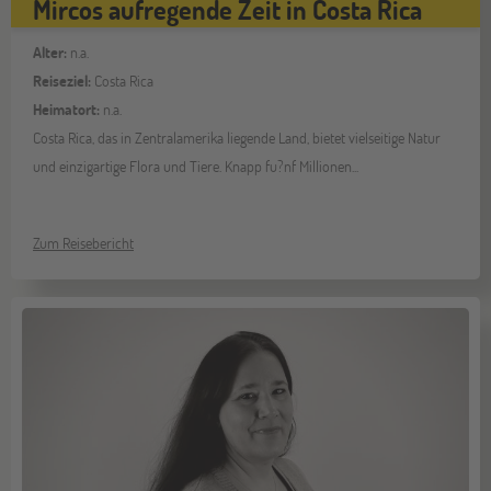
Mircos aufregende Zeit in Costa Rica
Alter:
n.a.
Reiseziel:
Costa Rica
Heimatort:
n.a.
Costa Rica, das in Zentralamerika liegende Land, bietet vielseitige Natur
und einzigartige Flora und Tiere. Knapp fu?nf Millionen...
Zum Reisebericht