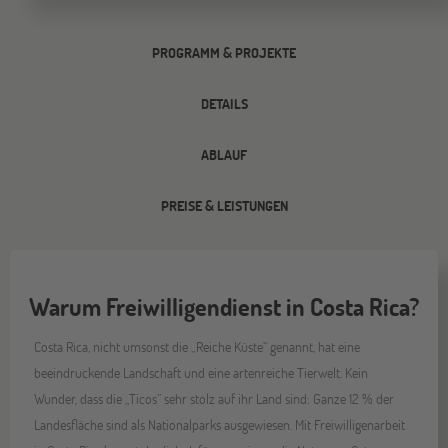
PROGRAMM & PROJEKTE
DETAILS
ABLAUF
PREISE & LEISTUNGEN
Warum Freiwilligendienst in Costa Rica?
Costa Rica, nicht umsonst die „Reiche Küste“ genannt, hat eine
beeindruckende Landschaft und eine artenreiche Tierwelt. Kein
Wunder, dass die „Ticos” sehr stolz auf ihr Land sind: Ganze 12 % der
Landesfläche sind als Nationalparks ausgewiesen. Mit Freiwilligenarbeit