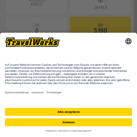
ARBEIT
JAHREN
AB
AB
8
3.190
WOCHEN
EUR
DU BIST HIER
:
Was willst du machen?
Reisen & Arbeiten
Freiwilligenarbeit
Lateinamerika
Costa Rica
Freiwilligenarbeit