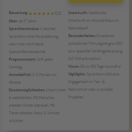
Bewertung:
Unterkunft:
Gastfamilie,
(
23
)
Unterkunft im Volontärshaus im
Alter:
ab 17 Jahre
Nationalpark
Sprachkenntnisse:
4 Wochen
Besonderheiten:
Erweitertes
Sprachkurs sind Voraussetzung,
polizeiliches Führungszeugnis (DE)
wenn man noch keine
bzw. spezieller Strafregisterauszug
Spanischkenntnisse hat.
(AT/CH) erforderlich
Programmstart:
I.d.R. jeden
Visum:
Bis zu 180 Tage visumsfrei
Sonntag
Highlights:
Sprachkurs inklusive,
Anmeldefrist:
2-3 Monate vor
Engagement im Tier- &
Abreise
Naturschutz oder in sozialen
Einsatzmöglichkeiten:
Unterrichten
Projekten
& weiterbilden, Mit Menschen
arbeiten, Kinder betreuen, Mit
Tieren arbeiten, Natur & Umwelt
schützen