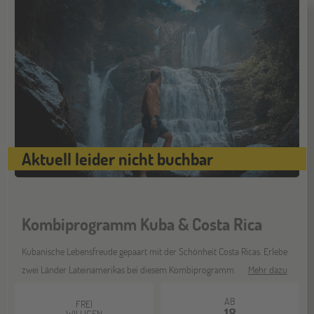
Hannover
14
NOV
Jugendbildungsmesse JuBi
Hamburg
14
NOV
Jugendbildungsmesse JuBi
Aktuell leider nicht buchbar
Münster
21
NOV
Jugendbildungsmesse JuBi
Kombiprogramm Kuba & Costa Rica
Kubanische Lebensfreude gepaart mit der Schönheit Costa Ricas. Erlebe
zwei Länder Lateinamerikas bei diesem Kombiprogramm.
Mehr dazu
AB
FREI
18
WILLIGEN