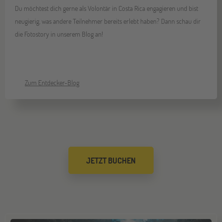
Du möchtest dich gerne als Volontär in Costa Rica engagieren und bist
neugierig, was andere Teilnehmer bereits erlebt haben? Dann schau dir
Gräfelfing
10
die Fotostory in unserem Blog an!
OKT
Jugendbildungsmesse JuBi
Stuttgart
17
Zum Entdecker-Blog
OKT
Jugendbildungsmesse JuBi
Bochum
07
NOV
Jugendbildungsmesse JuBi
JETZT BUCHEN
Berlin
07
NOV
Jugendbildungsmesse JuBi