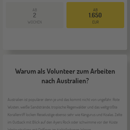
AB
AB
2
1.650
WOCHEN
EUR
Warum als Volunteer zum Arbeiten
nach Australien?
Australien ist populärer denn je und das kommt nicht von ungefähr. Rote
Wüsten, weiße Sandstrände, tropische Regenwälder und das weltgrößte
Korallenriff locken Reiselustige ebenso sehr wie Kängurus und Koalas. Zelte
im Outback mit Blick auf den Ayers Rock oder schwimme vor der Küste
Westaustraliens mit Delfinen im türkisfarbenen Wasser.