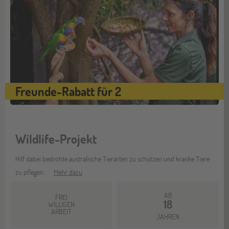
Freunde-Rabatt für 2
Wildlife-Projekt
Hilf dabei bedrohte australische Tierarten zu schützen und kranke Tiere
zu pflegen.
Mehr dazu
AB
FREI
18
WILLIGEN
ARBEIT
JAHREN