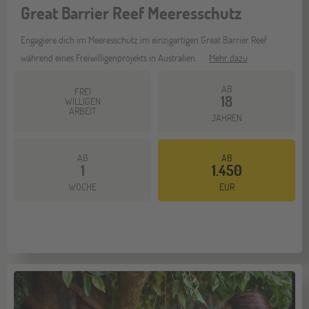
Great Barrier Reef Meeresschutz
Engagiere dich im Meeresschutz im einzigartigen Great Barrier Reef
während eines Freiwilligenprojekts in Australien.
Mehr dazu
AB
FREI
18
WILLIGEN
ARBEIT
JAHREN
AB
AB
1
1.450
WOCHE
EUR