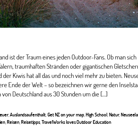
nd ist der Traum eines jeden Outdoor-Fans. Ob man sich
älern, traumhaften Stränden oder gigantischen Gletscher
 der Kiwis hat all das und noch viel mehr zu bieten. Neus
re Ende der Welt – so bezeichnen wir gerne den Inselstaa
 von Deutschland aus 30 Stunden um die […]
euer
,
Auslandsaufenthalt
,
Get NZ on your map
,
High School
,
Natur
,
Neuseel
ter
ien
,
Reisen
,
Reisetipps
,
TravelWorks loves Outdoor Education