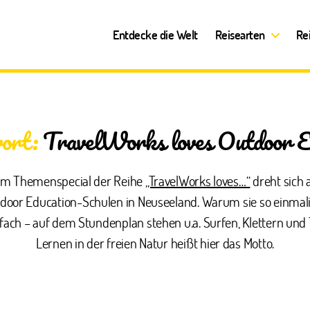
Entdecke die Welt
Reisearten
Re
ort:
TravelWorks loves Outdoor E
sem Themenspecial der Reihe
„TravelWorks loves…“
dreht sich 
tdoor Education-Schulen in Neuseeland. Warum sie so einmali
fach – auf dem Stundenplan stehen u.a. Surfen, Klettern und
Lernen in der freien Natur heißt hier das Motto.