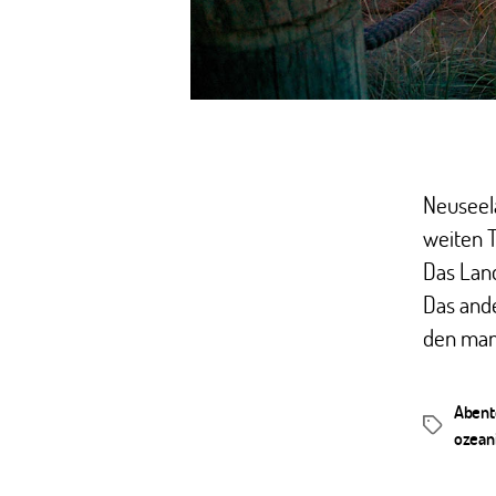
Neuseela
weiten T
Das Land
Das ande
den man
Abent
Schlagwör
ozean