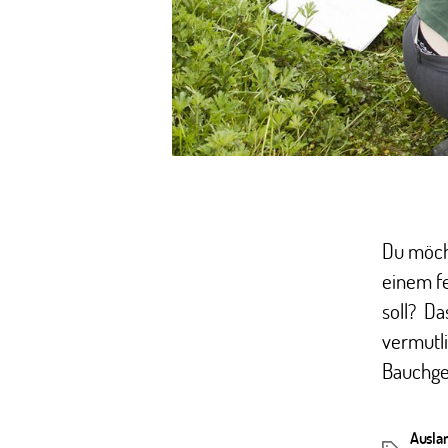
Du möch
einem f
soll? Da
vermutli
Bauchgef
Ausla