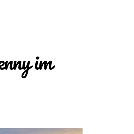
enny im
zu
Abenteuer
Austausch
–