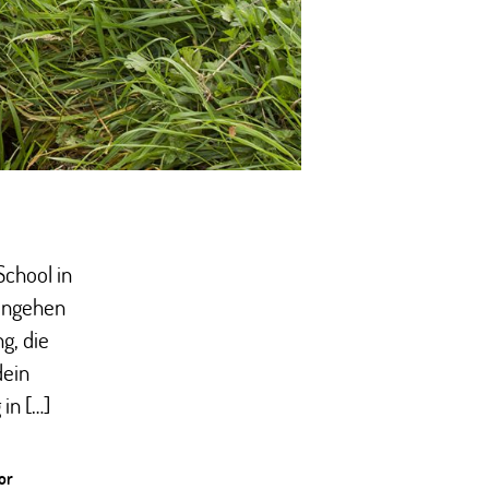
chool in
hingehen
g, die
dein
in […]
or