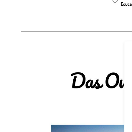
Schlagwör
Educa
Das Out