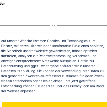
ter
tion
Auf unserer Website kommen Cookies und Technologien zum 
Kategorien
Einsatz, mit deren Hilfe wir Ihnen komfortable Funktionen anbieten, 
OZEANIEN
SCHÜLERAUSTAUSCH
die Sicherheit unserer Website gewährleisten, Inhalte optimiert 
door-Paradies Ne
darstellen, Analysen zur Reichweitenmessung vornehmen und 
Anzeigen entsprechender Netzwerke ausspielen. Details zur 
Datennutzung und ggfs. -weitergabe erläutern wir in unserer 
Datenschutzerklärung. Sie können der Verwendung Ihrer Daten zu 
den genannten Zwecken allumfassend zustimmen für jeden Zweck 
einzeln entscheiden oder alles ablehnen. Ihre jetzt getroffene 
zu
Von
Redaktion
9. Februar 2019
1 Kommentar
Beitragsautor
Veröffentlichungsdatum
Entscheidung können Sie jederzeit über das Privacy Icon am Rand 
Das
der Website anpassen.
Out
Par
Neu