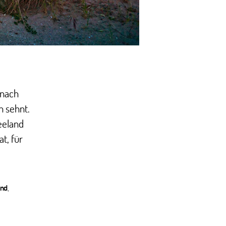
 nach
n sehnt.
eeland
t, für
and
,