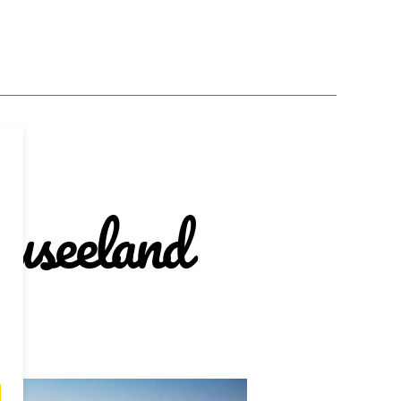
useeland
door-
adies
seeland