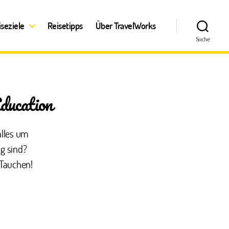
iseziele
Reisetipps
Über TravelWorks
Suche
ducation
alles um
g sind?
 Tauchen!