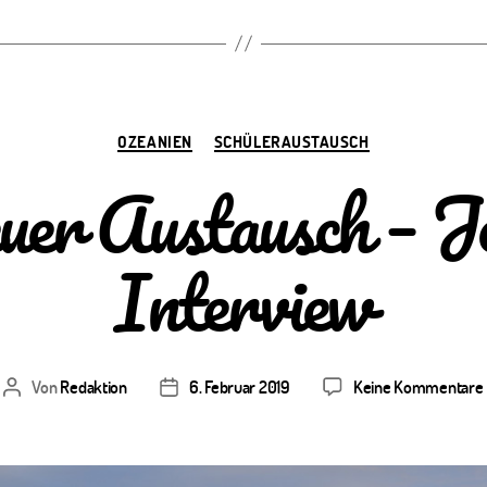
Kategorien
OZEANIEN
SCHÜLERAUSTAUSCH
uer Austausch – J
Interview
Von
Redaktion
6. Februar 2019
Keine Kommentare
Beitragsautor
Veröffentlichungsdatum