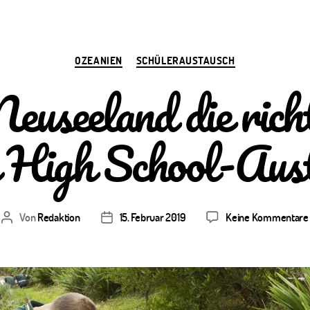
Kategorien
OZEANIEN
SCHÜLERAUSTAUSCH
useeland die rich
n High School-Aust
Von
Redaktion
15. Februar 2019
Keine Kommentare
Beitragsautor
Veröffentlichungsdatum