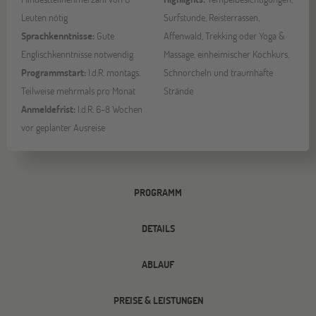
Leuten nötig
Surfstunde, Reisterrassen,
Sprachkenntnisse:
Gute
Affenwald, Trekking oder Yoga &
Englischkenntnisse notwendig.
Massage, einheimischer Kochkurs,
Programmstart:
I.d.R. montags.
Schnorcheln und traumhafte
Teilweise mehrmals pro Monat
Strände
Anmeldefrist:
I.d.R. 6-8 Wochen
vor geplanter Ausreise
PROGRAMM
DETAILS
ABLAUF
PREISE & LEISTUNGEN