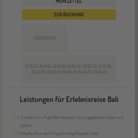
MERKZETTEL
ZUR BUCHUNG
STARTDATEN
12.01.26, 19.01.26, 26.01.26, 02.02.26, 09.02.26, 16.02.26,
23.02.26, 02.03.26, 09.03.26, 16.03.26, 23.03.26
Leistungen für Erlebnisreise Bali
Transfer vom Flughafen Denpasar (zu vorgegebenen Daten und
Zeiten)
Unterkunft je nach Programmtag (Doppel- oder