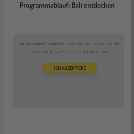
Programmablauf: Bali entdecken
flip back
Wir verwenden Drittanbieter, um diesen Inhalt darzustellen. Bitte
akzeptiere "Google Maps", um Karten anzuzeigen.
ICH AKZEPTIERE
]
Source
[
In Google Maps ansehen