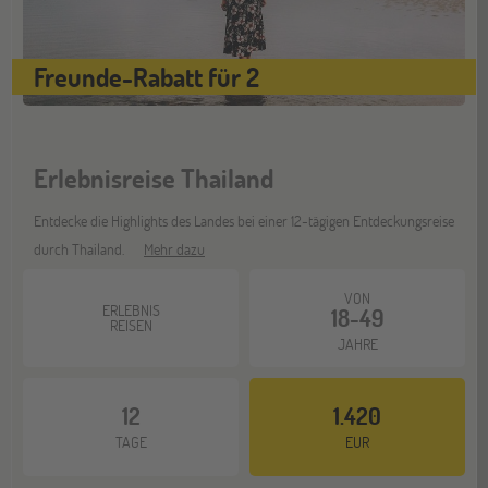
Gräfelfing
10
OKT
Jugendbildungsmesse JuBi
Freunde-Rabatt für 2
Stuttgart
17
OKT
Jugendbildungsmesse JuBi
Erlebnisreise Thailand
Entdecke die Highlights des Landes bei einer 12-tägigen Entdeckungsreise
Bochum
07
durch Thailand.
Mehr dazu
NOV
Jugendbildungsmesse JuBi
VON
ERLEBNIS
18-49
REISEN
JAHRE
Berlin
07
NOV
Jugendbildungsmesse JuBi
12
1.420
TAGE
EUR
Hannover
14