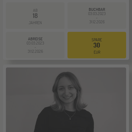
BUCHBAR
AB
03.03.2023
18
-
31.12.2026
JAHREN
ABREISE
SPARE
03.03.2023
30
-
31.12.2026
EUR