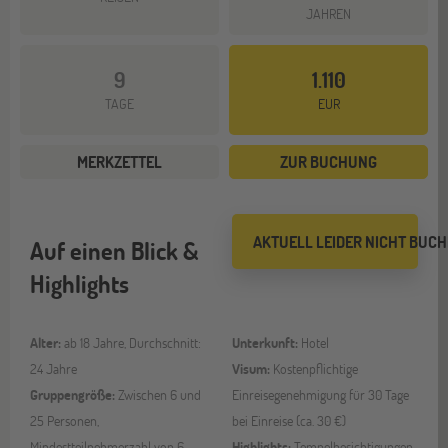
JAHREN
9
1.110
TAGE
EUR
MERKZETTEL
ZUR BUCHUNG
AKTUELL LEIDER NICHT BUC
Auf einen Blick &
Highlights
Alter:
ab 18 Jahre, Durchschnitt:
Unterkunft:
Hotel
24 Jahre
Visum:
Kostenpflichtige
Gruppengröße:
Zwischen 6 und
Einreisegenehmigung für 30 Tage
25 Personen,
bei Einreise (ca. 30 €)
Mindestteilnehmerzahl von 6
Highlights:
Tempelbesichtigungen,