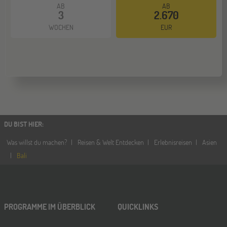
AB
AB
3
2.670
WOCHEN
EUR
DU BIST HIER
:
Was willst du machen?
Reisen & Welt Entdecken
Erlebnisreisen
Asien
Bali
PROGRAMME IM ÜBERBLICK
QUICKLINKS