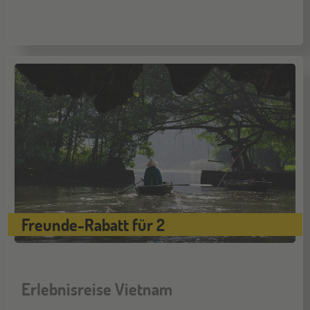
NOV
Jugendbildungsmesse JuBi
Hamburg
14
NOV
Jugendbildungsmesse JuBi
Münster
21
NOV
Jugendbildungsmesse JuBi
Freunde-Rabatt für 2
Erlebnisreise Vietnam