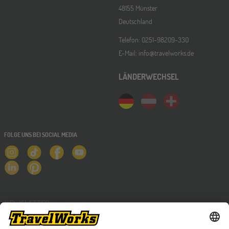
48155 Münster
Deutschland
Telefon: 0251-98209-330
E-Mail: info@travelworks.de
LÄNDERWECHSEL
FOLGE UNS BEI SOCIAL MEDIA
NEWSLETTER