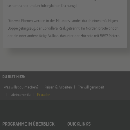
seinem schier undurchdringlichen Dschungel.
Die zwei Ebenen werden in der Mitte des Landes durch einen mächtigen
Doppelgebirgszug, der Cordillera Real, getrennt. Im Norden brodelt noch
der ein oder andere tätige Vulkan, darunter der Höchste mit 5697 Metern.
DU BIST HIER
:
Was willst du machen?
Reisen & Arbeiten
Freiwilligenarbeit
Lateinamerika
Ecuador
PROGRAMME IM ÜBERBLICK
QUICKLINKS