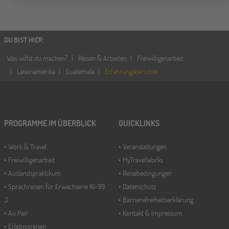
DU BIST HIER
:
Was willst du machen?
Reisen & Arbeiten
Freiwilligenarbeit
Lateinamerika
Guatemala
Erfahrungsberichte
PROGRAMME IM ÜBERBLICK
QUICKLINKS
Work & Travel
Veranstaltungen
Freiwilligenarbeit
MyTravelWorks
Auslandspraktikum
Reisebedingungen
Sprachreisen für Erwachsene 16-99
Datenschutz
J.
Barrierefreiheitserklärung
Au Pair
Kontakt & Impressum
Erlebnisreisen