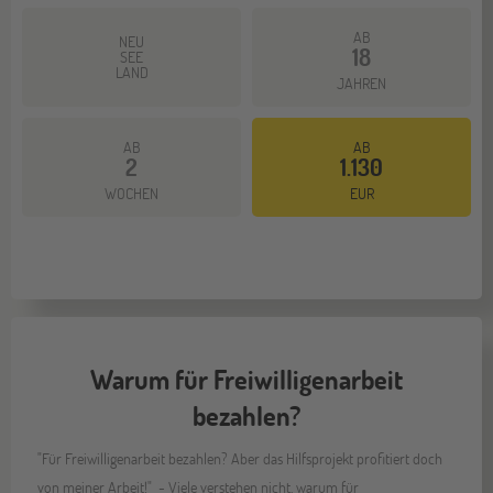
AB
NEU
18
SEE
LAND
JAHREN
AB
AB
2
1.130
Mehr dazu
WOCHEN
EUR
Warum für Freiwilligenarbeit
bezahlen?
"Für Freiwilligenarbeit bezahlen? Aber das Hilfsprojekt profitiert doch
von meiner Arbeit!" - Viele verstehen nicht, warum für