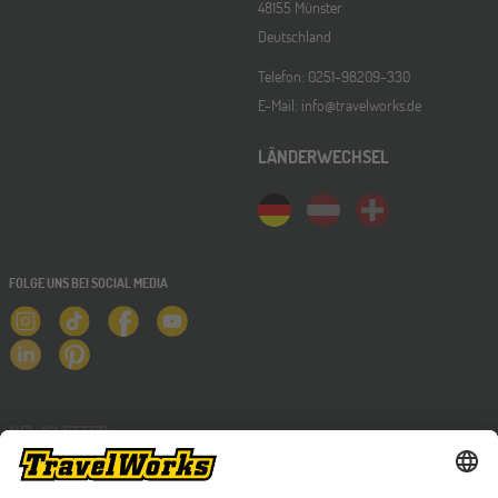
48155 Münster
Deutschland
Telefon: 0251-98209-330
E-Mail: info@travelworks.de
LÄNDERWECHSEL
FOLGE UNS BEI SOCIAL MEDIA
NEWSLETTER