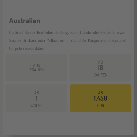
Australien
Ob Great Barrier Reef, kilometerlange Sandstrände oder Großstädte wie
Sydney, Brisbane oder Melbourne - im Land der Kängurus und Koalas ist
für jeden etwas dabei.
AB
AUS
18
TRALIEN
JAHREN
AB
AB
1
1.450
Mehr dazu
WOCHE
EUR