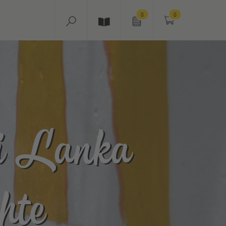
0
0
ri Lanka
hte