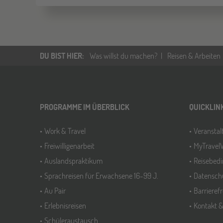
DU BIST HIER
:
Was willst du machen?
Reisen & Arbeiten
PROGRAMME IM ÜBERBLICK
QUICKLIN
Work & Travel
Veransta
Freiwilligenarbeit
MyTravel
Auslandspraktikum
Reisebed
Sprachreisen für Erwachsene 16-99 J.
Datensch
Au Pair
Barrieref
Erlebnisreisen
Kontakt 
Schüleraustausch