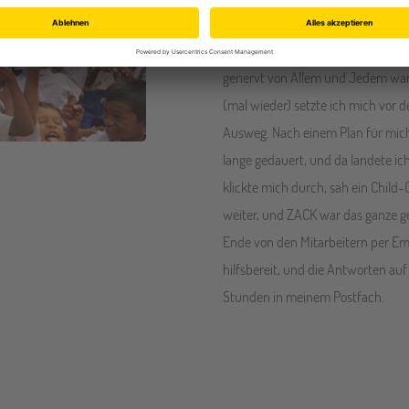
ganze begann damit, dass ich ungl
Telefon sturmklingelte, und ich in 
genervt von Allem und Jedem war.
(mal wieder) setzte ich mich vor 
Ausweg. Nach einem Plan für mich s
lange gedauert, und da landete ic
klickte mich durch, sah ein Child-
weiter, und ZACK war das ganze g
Ende von den Mitarbeitern per Ema
hilfsbereit, und die Antworten au
Stunden in meinem Postfach.