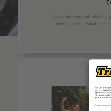
E
Du möchtest wissen, welche Erfahrungen
und Erlebnisse. Und natürlich freuen 