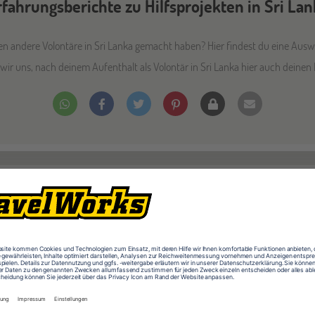
rfahrungsberichte zu Hilfsprojekten in Sri Lan
 andere Volontäre in Sri Lanka gemacht haben? Hier findest du eine Ausw
wir uns, nach deinem Aufenthalt als Volontär in Sri Lanka hier auch deinen
Maries Eindrücke aus Sri Lanka
Alter:
k.A.
Reiseziel:
Sri Lanka
Heimatort:
Tapfheim
Ich werde diese Erfahrung nie wi