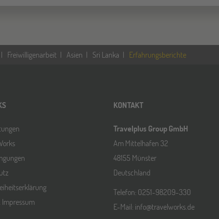
Freiwilligenarbeit
Asien
Sri Lanka
Erfahrungsberichte
KS
KONTAKT
ltungen
Travelplus Group GmbH
Works
Am Mittelhafen 32
ingungen
48155 Münster
utz
Deutschland
reiheitserklärung
Telefon: 0251-98209-330
& Impressum
E-Mail: info@travelworks.de