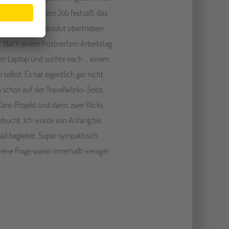
ücklich in meinem Job festsaß, das
jeder Hinsicht, absolut übertrieben
 Nach einem frustriertem Arbeitstag
den Laptop und suchte nach ... einem
elbst. Es hat eigentlich gar nicht
h schon auf der TravelWorks-Seite,
Care-Projekt und dann, zwei Klicks
ebucht. Ich wurde von Anfang bis
il begleitet. Super sympathisch,
f eine Frage waren innerhalb weniger