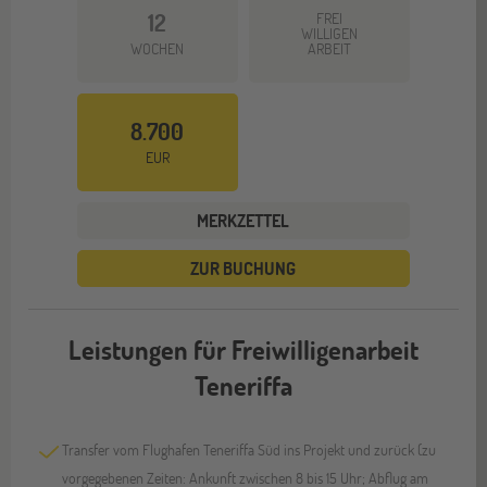
12
FREI
WILLIGEN
WOCHEN
ARBEIT
8.700
EUR
MERKZETTEL
ZUR BUCHUNG
Leistungen für Freiwilligenarbeit
Teneriffa
Transfer vom Flughafen Teneriffa Süd ins Projekt und zurück (zu
vorgegebenen Zeiten: Ankunft zwischen 8 bis 15 Uhr; Abflug am