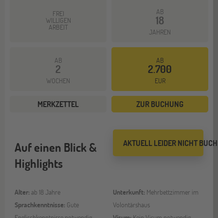
AB
FREI
18
WILLIGEN
ARBEIT
JAHREN
AB
AB
2
2.700
WOCHEN
EUR
MERKZETTEL
ZUR BUCHUNG
AKTUELL LEIDER NICHT BUC
Auf einen Blick &
Highlights
Alter:
ab 18 Jahre
Unterkunft:
Mehrbettzimmer im
Sprachkenntnisse:
Gute
Volontärshaus
Englischkenntnisse notwendig
Visum:
Kein Visum notwendig