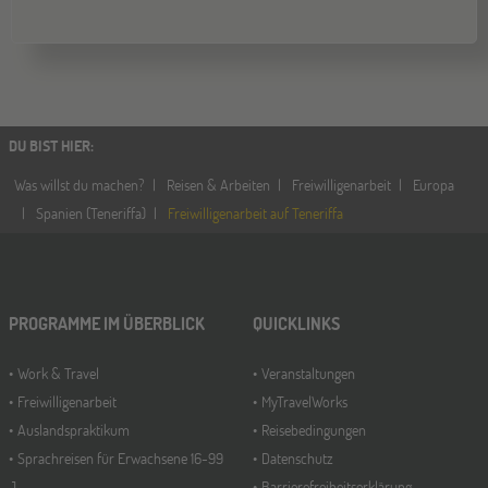
DU BIST HIER
:
Was willst du machen?
Reisen & Arbeiten
Freiwilligenarbeit
Europa
Spanien (Teneriffa)
Freiwilligenarbeit auf Teneriffa
PROGRAMME IM ÜBERBLICK
QUICKLINKS
Work & Travel
Veranstaltungen
Freiwilligenarbeit
MyTravelWorks
Auslandspraktikum
Reisebedingungen
Sprachreisen für Erwachsene 16-99
Datenschutz
J.
Barrierefreiheitserklärung