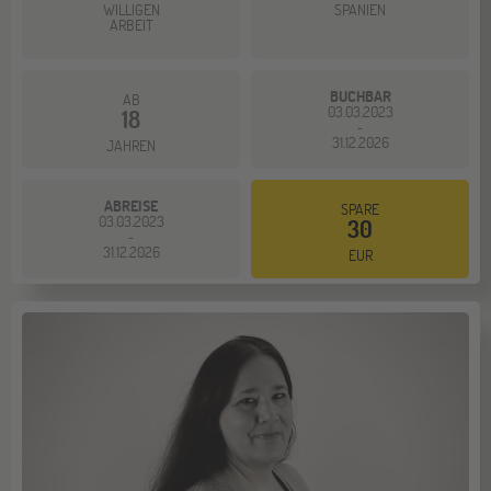
WILLIGEN
SPANIEN
ARBEIT
BUCHBAR
AB
03.03.2023
18
-
31.12.2026
JAHREN
ABREISE
SPARE
03.03.2023
30
-
31.12.2026
EUR