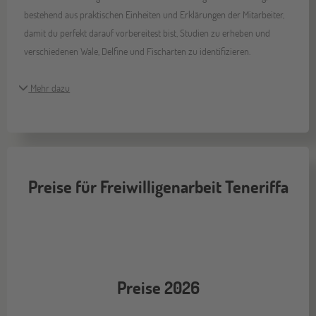
bestehend aus praktischen Einheiten und Erklärungen der Mitarbeiter,
damit du perfekt darauf vorbereitest bist, Studien zu erheben und
verschiedenen Wale, Delfine und Fischarten zu identifizieren.
Mehr dazu
Preise für Freiwilligenarbeit Teneriffa
Preise 2026