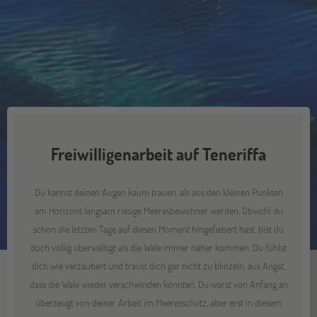
Freiwilligenarbeit auf Teneriffa
Du kannst deinen Augen kaum trauen, als aus den kleinen Punkten
am Horizont langsam riesige Meeresbewohner werden. Obwohl du
schon die letzten Tage auf diesen Moment hingefiebert hast, bist du
doch völlig überwältigt als die Wale immer näher kommen. Du fühlst
dich wie verzaubert und traust dich gar nicht zu blinzeln, aus Angst,
dass die Wale wieder verschwinden könnten. Du warst von Anfang an
überzeugt von deiner Arbeit im Meeresschutz, aber erst in diesem