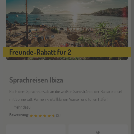
Hannover
14
NOV
Jugendbildungsmesse JuBi
Hamburg
14
Freunde-Rabatt für 2
NOV
Jugendbildungsmesse JuBi
Münster
Sprachreisen Ibiza
21
NOV
Jugendbildungsmesse JuBi
Nach dem Sprachkurs ab an die weißen Sandstrände der Baleareninsel
mit Sonne satt, Palmen kristallklarem Wasser und tollen Häfen!
Mehr dazu
Bewertung:
(
3
)
AB