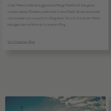
In den Meeren treibt eine gigantische Menge Plastikmüll. Was genau
unseren blauen Planeten zunehmend in eine Plastik-Brühe verwandelt
Gräfelfing
10
und wie jeder von uns auch im Alltag einen Teil zum Schutz der Meere
OKT
Jugendbildungsmesse JuBi
beitragen kann, erfährst du in unserem Blog.
Stuttgart
17
Zum Entdecker-Blog
OKT
Jugendbildungsmesse JuBi
Bochum
07
NOV
Jugendbildungsmesse JuBi
Berlin
07
NOV
Jugendbildungsmesse JuBi