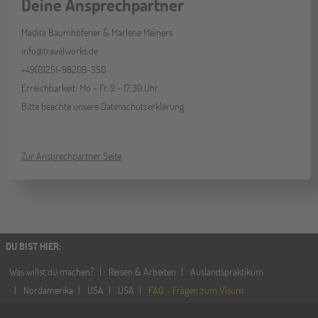
Deine Ansprechpartner
Madita Baumhöfener & Marlene Meiners
info@travelworks.de
+49(0)251-98209-350
Erreichbarkeit: Mo - Fr, 9 - 17:30 Uhr
Bitte beachte unsere Datenschutzerklärung
Zur Ansprechpartner Seite
DU BIST HIER
:
Was willst du machen?
Reisen & Arbeiten
Auslandspraktikum
Nordamerika
USA
USA
FAQ - Fragen zum Visum