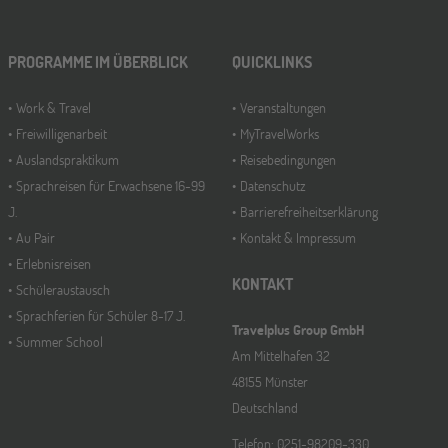
PROGRAMME IM ÜBERBLICK
QUICKLINKS
Work & Travel
Veranstaltungen
Freiwilligenarbeit
MyTravelWorks
Auslandspraktikum
Reisebedingungen
Sprachreisen für Erwachsene 16-99
Datenschutz
J.
Barrierefreiheitserklärung
Au Pair
Kontakt & Impressum
Erlebnisreisen
KONTAKT
Schüleraustausch
Sprachferien für Schüler 8-17 J.
Travelplus Group GmbH
Summer School
Am Mittelhafen 32
48155 Münster
Deutschland
Telefon: 0251-98209-330