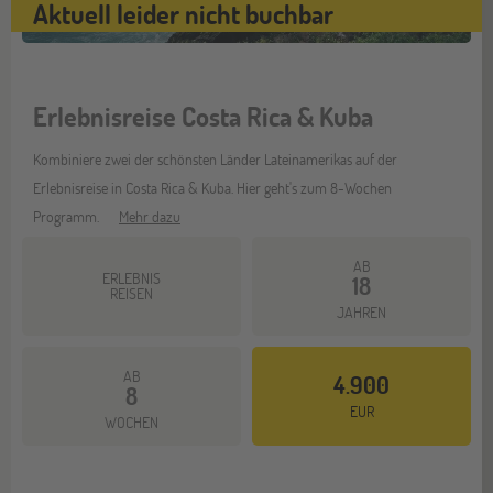
Aktuell leider nicht buchbar
Erlebnisreise Costa Rica & Kuba
Kombiniere zwei der schönsten Länder Lateinamerikas auf der
Erlebnisreise in Costa Rica & Kuba. Hier geht's zum 8-Wochen
Programm.
Mehr dazu
AB
ERLEBNIS
18
REISEN
JAHREN
AB
4.900
8
EUR
WOCHEN