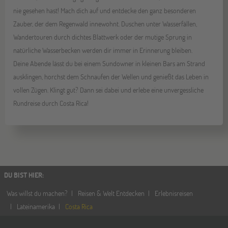
nie gesehen hast! Mach dich auf und entdecke den ganz besonderen
Zauber, der dem Regenwald innewohnt. Duschen unter Wasserfällen,
Wandertouren durch dichtes Blattwerk oder der mutige Sprung in
natürliche Wasserbecken werden dir immer in Erinnerung bleiben.
Deine Abende lässt du bei einem Sundowner in kleinen Bars am Strand
ausklingen, horchst dem Schnaufen der Wellen und genießt das Leben in
vollen Zügen. Klingt gut? Dann sei dabei und erlebe eine unvergessliche
Rundreise durch Costa Rica!
DU BIST HIER
:
Was willst du machen?
Reisen & Welt Entdecken
Erlebnisreisen
Lateinamerika
Costa Rica