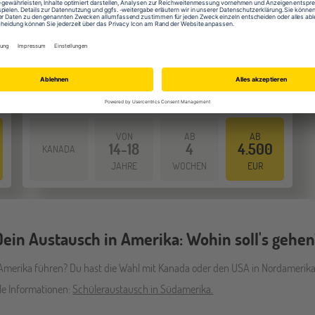
Kanada wird dich mit seiner Multikulturalität und den
atemberaubenden Landschaften in seinen Bann ziehen.
Auf in dein Auslandsabenteuer!
Mehr dazu
VON
AB
AB
14-18
4
4.500
KANADA
JAHRE
WOCHEN
EUR
Dein Austausch in Amerika: Wohin soll's gehen
 Amerika führen? Du hast die Wahl mit Kanada oder den USA in Nordamerik
lle Informationen:
Schüleraustausch in Südamerika.