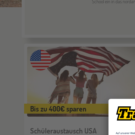
School ein in das norda
Bis zu 400€ sparen
Schüleraustausch USA