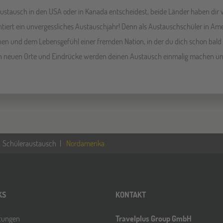
austausch in den USA oder in Kanada entscheidest, beide Länder haben dir 
ert ein unvergessliches Austauschjahr! Denn als Austauschschüler in Ame
en und dem Lebensgefühl einer fremden Nation, in der du dich schon bald s
len neuen Orte und Eindrücke werden deinen Austausch einmalig machen un
Schüleraustausch
Nordamerika
KS
KONTAKT
ltungen
Travelplus Group GmbH