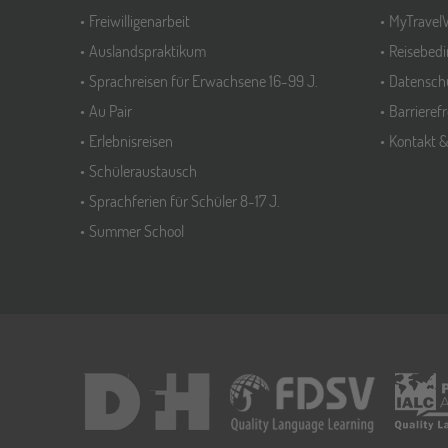
Freiwilligenarbeit
MyTravel
Auslandspraktikum
Reisebed
Sprachreisen für Erwachsene 16-99 J.
Datensch
Au Pair
Barrieref
Erlebnisreisen
Kontakt 
Schüleraustausch
Sprachferien für Schüler 8-17 J.
Summer School