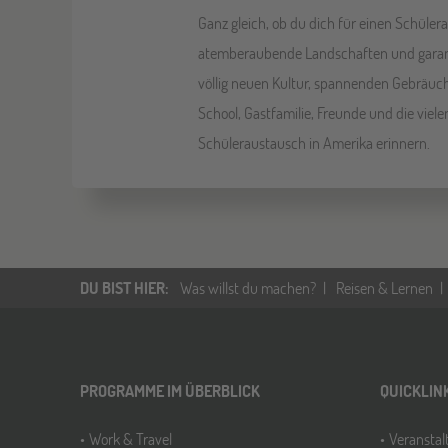
Ganz gleich, ob du dich für einen Schüler
atemberaubende Landschaften und garanti
völlig neuen Kultur, spannenden Gebräuch
School, Gastfamilie, Freunde und die vie
Schüleraustausch in Amerika erinnern.
DU BIST HIER
:
Was willst du machen?
Reisen & Lernen
PROGRAMME IM ÜBERBLICK
QUICKLIN
Work & Travel
Veransta