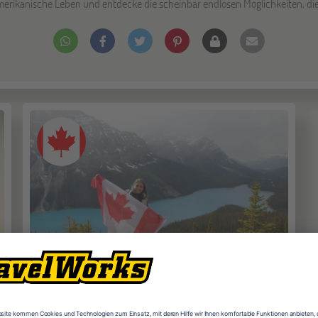
merikanische Leben und entdecke die scheinbar endlosen Möglichkeiten, die 
120 € Frühbucherrabatt
Schüleraustausch Kanada