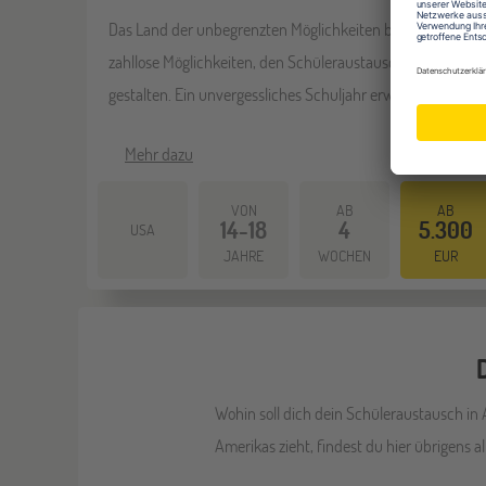
Das Land der unbegrenzten Möglichkeiten bietet dir
zahllose Möglichkeiten, den Schüleraustausch zu
gestalten. Ein unvergessliches Schuljahr erwartet dich!
Mehr dazu
VON
AB
AB
14-18
4
5.300
USA
JAHRE
WOCHEN
EUR
Wohin soll dich dein Schüleraustausch in
Amerikas zieht, findest du hier übrigens a