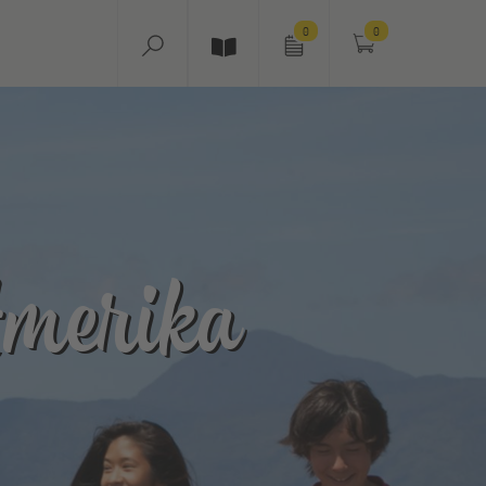
0
0
merika