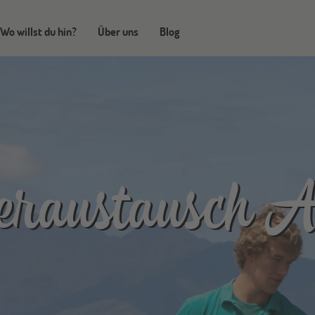
Wo willst du hin?
Über uns
Blog
eraustausch A