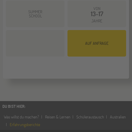
VON
SUMMER
13-17
SCHOOL
JAHRE
AUF ANFRAGE
DU BIST HIER
:
Was willst du machen?
Reisen & Lernen
Schüleraustausch
Australien
Erfahrungsberichte