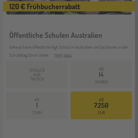
120 € Frühbucherrabatt
Öffentliche Schulen Australien
Gehe auf eine öffentliche High School in Australien und tauche ein in den
Schulalltag Down Under.
Mehr dazu
AB
SCHÜLER
14
AUS
TAUSCH
JAHREN
AB
AB
1
7.250
TERM
EUR