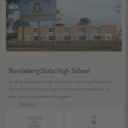
Bremen
19
SEP
Jugendbildungsmesse JuBi
Düsseldorf
26
SEP
Jugendbildungsmesse JuBi
Bundaberg State High School
Mannheim
26
SEP
An der Bundaberg State High School trifft Tradition auf Moderne. Die
Jugendbildungsmesse JuBi
1912 eröffnete Schule überzeugt durch ein anspruchsvolles und vor
allem berufsvorbereitendes Kursangebot.
Mehr dazu
ONLINE
30
SEP
Schüleraustausch-Infoabend (Nordamerika)
AB
SCHÜLER
14
AUS
TAUSCH