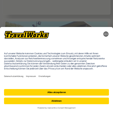
Hamburg
14
NOV
Jugendbildungsmesse JuBi
Münster
21
NOV
Jugendbildungsmesse JuBi
ONLINE
25
NOV
Schüleraustausch-Infoabend (Ozeanien &
Nordamerika)
IB World School
ONLINE
08
DEZ
Schüleraustausch-Infoabend (Europa)
Mountain Creek State High School