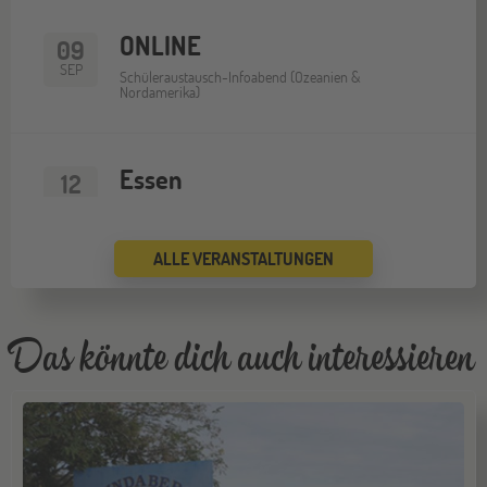
ONLINE
09
SEP
Schüleraustausch-Infoabend (Ozeanien &
Nordamerika)
Essen
12
SEP
Jugendbildungsmesse JuBi
ALLE VERANSTALTUNGEN
ONLINE
16
SEP
Schüleraustausch-Infoabend (Europa)
Das könnte dich auch interessieren
Köln
19
SEP
Jugendbildungsmesse JuBi