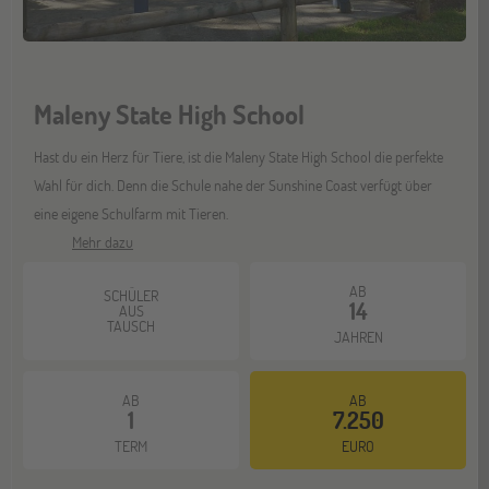
Bochum
07
NOV
Jugendbildungsmesse JuBi
Maleny State High School
Berlin
07
Hast du ein Herz für Tiere, ist die Maleny State High School die perfekte
NOV
Jugendbildungsmesse JuBi
Wahl für dich. Denn die Schule nahe der Sunshine Coast verfügt über
eine eigene Schulfarm mit Tieren.
Mehr dazu
ONLINE
11
NOV
Schüleraustausch-Infoabend (Europa)
AB
SCHÜLER
14
AUS
TAUSCH
JAHREN
Hannover
14
AB
AB
NOV
Jugendbildungsmesse JuBi
1
7.250
TERM
EURO