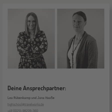
Deine Ansprechpartner:
Lea Rübenkamp und Jana Haaße
highschool@travelworks.de
+49 (0)251-98209-360