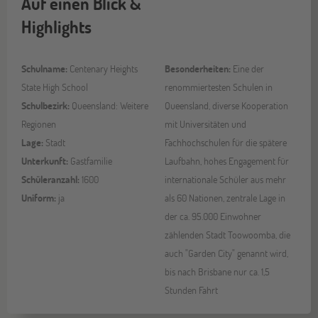
Auf einen Blick &
Highlights
Schulname:
Centenary Heights
Besonderheiten:
Eine der
State High School
renommiertesten Schulen in
Schulbezirk:
Queensland: Weitere
Queensland, diverse Kooperation
Regionen
mit Universitäten und
Lage:
Stadt
Fachhochschulen für die spätere
Unterkunft:
Gastfamilie
Laufbahn, hohes Engagement für
Schüleranzahl:
1600
internationale Schüler aus mehr
Uniform:
ja
als 60 Nationen, zentrale Lage in
der ca. 95.000 Einwohner
zählenden Stadt Toowoomba, die
auch "Garden City" genannt wird,
bis nach Brisbane nur ca. 1,5
Stunden Fahrt