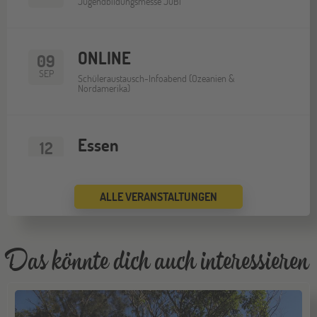
Jugendbildungsmesse JuBi
ONLINE
09
SEP
Schüleraustausch-Infoabend (Ozeanien &
Nordamerika)
Essen
12
SEP
Jugendbildungsmesse JuBi
ALLE VERANSTALTUNGEN
ONLINE
16
SEP
Schüleraustausch-Infoabend (Europa)
Das könnte dich auch interessieren
Köln
19
SEP