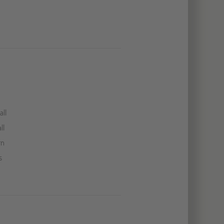
all
ll
rn
s