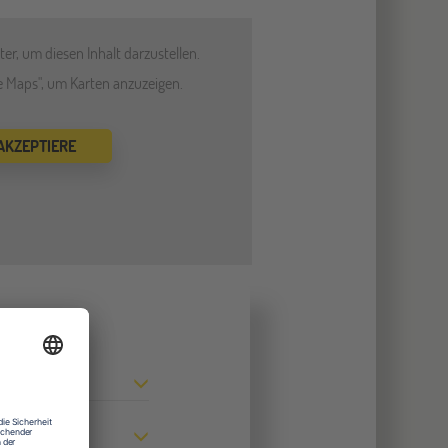
er, um diesen Inhalt darzustellen.
le Maps", um Karten anzuzeigen.
 AKZEPTIERE