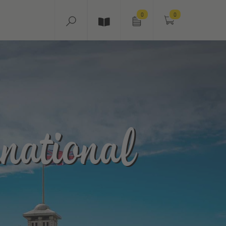
0
0
national