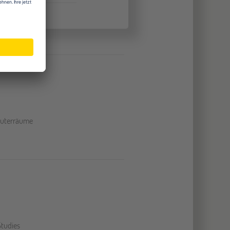
uterräume
Studies