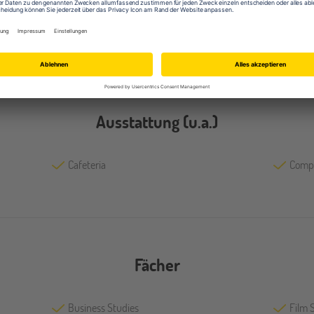
Ausstattung (u.a.)
Cafeteria
Comp
Fächer
Business Studies
Film 