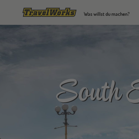
Was willst du machen?
South E