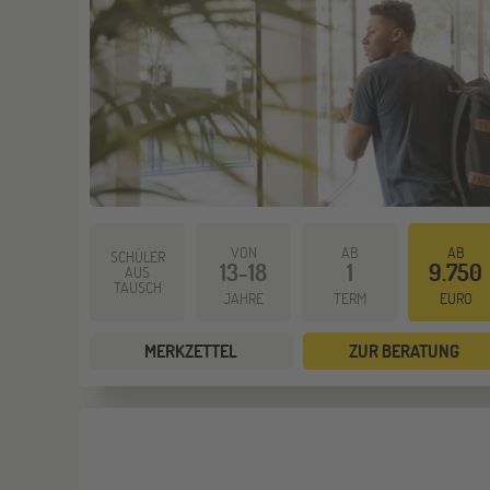
VON
AB
AB
SCHÜLER
13-18
1
9.750
AUS
TAUSCH
JAHRE
TERM
EURO
MERKZETTEL
ZUR BERATUNG