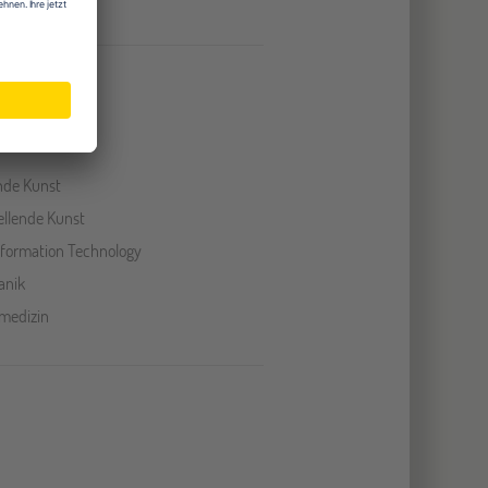
nde Kunst
ellende Kunst
Information Technology
anik
medizin