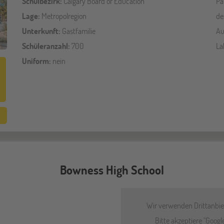
Schulbezirk:
Calgary Board of Education
Pa
Lage:
Metropolregion
de
Unterkunft:
Gastfamilie
Au
Schüleranzahl:
700
La
Uniform:
nein
Bowness High School
Wir verwenden Drittanbiet
Bitte akzeptiere "Goog