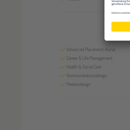
Advanced Placement-Kurse
Career & Life Management
Health & Social Care
Kommunikationsdesign
Mediendesign