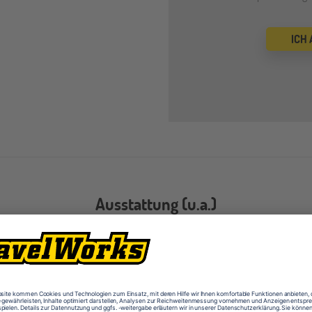
ICH
Ausstattung (u.a.)
Computerräume
Fitne
Kunsträume
Labor
Sporthallen
Tanzs
Werkräume
Werks