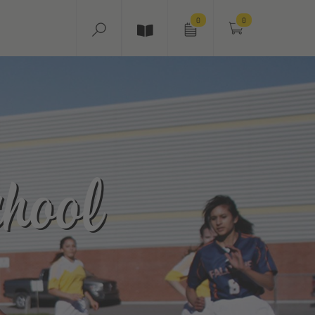
0
0
hool