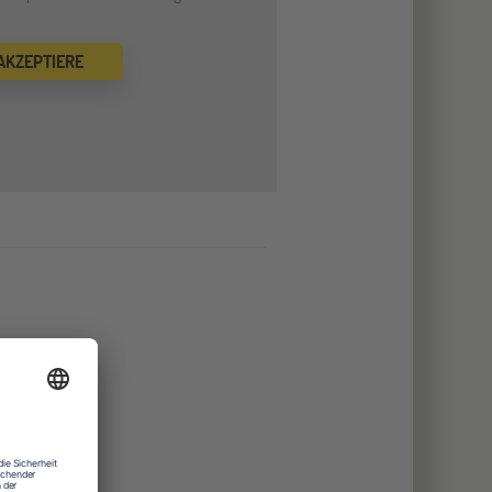
 AKZEPTIERE
ssstudio
e
tudio
tätten