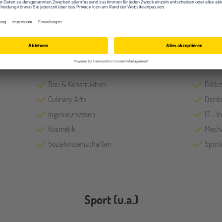
Fächer
Bau & Konstruktion
Bilde
Culinary Arts
Darst
Ingenieurwesen
IT - 
Kosmetik
Mech
Sozialwissenschaften
Sport
Sport (u.a.)