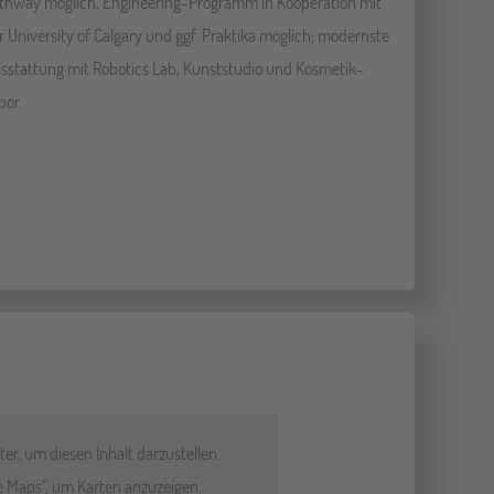
thway möglich, Engineering-Programm in Kooperation mit
r University of Calgary und ggf. Praktika möglich; modernste
sstattung mit Robotics Lab, Kunststudio und Kosmetik-
bor
er, um diesen Inhalt darzustellen.
le Maps", um Karten anzuzeigen.