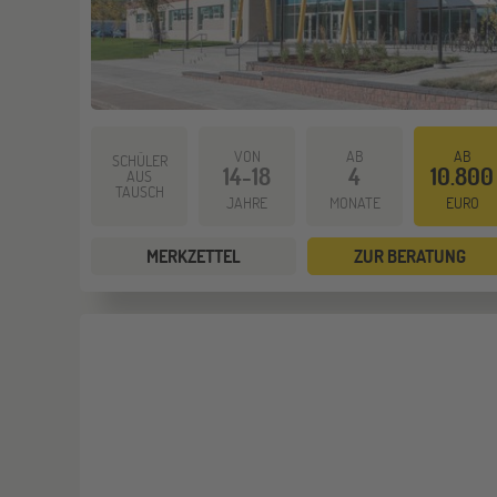
VON
AB
AB
SCHÜLER
14-18
4
10.800
AUS
TAUSCH
JAHRE
MONATE
EURO
MERKZETTEL
ZUR BERATUNG