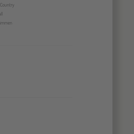
 Country
ll
immen