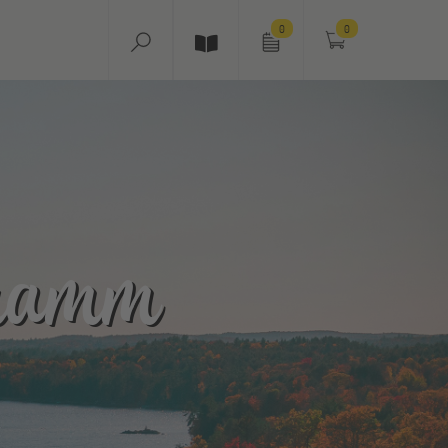
0
0
ramm