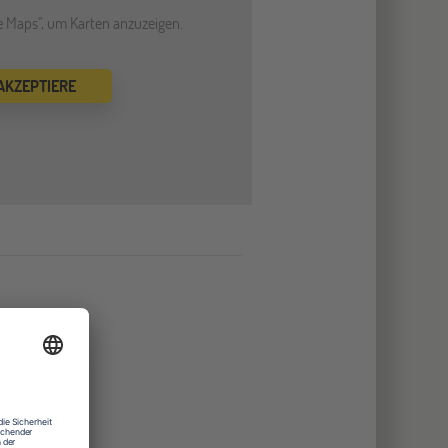
le Maps", um Karten anzuzeigen.
 AKZEPTIERE
othek
le
äume