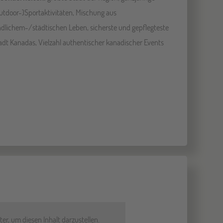
utdoor-)Sportaktivitäten, Mischung aus
ndlichem-/städtischen Leben, sicherste und gepflegteste
adt Kanadas, Vielzahl authentischer kanadischer Events
er, um diesen Inhalt darzustellen.