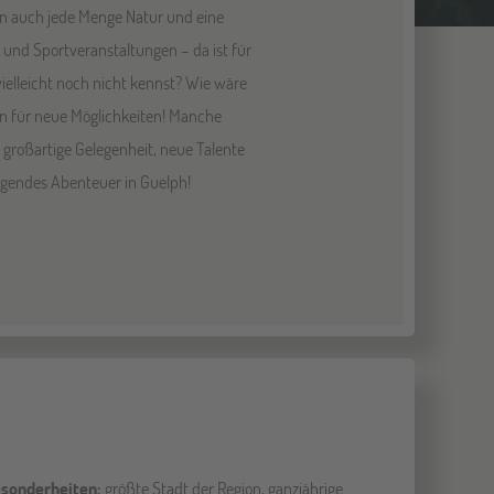
rn auch jede Menge Natur und eine
 und Sportveranstaltungen – da ist für
ielleicht noch nicht kennst? Wie wäre
fen für neue Möglichkeiten! Manche
 großartige Gelegenheit, neue Talente
regendes Abenteuer in Guelph!
sonderheiten:
größte Stadt der Region, ganzjährige