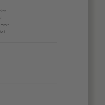
ckey
ll
immen
ball