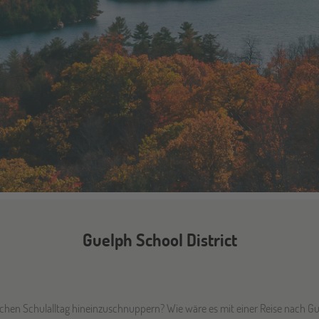
Guelph School District
ischen Schulalltag hineinzuschnuppern? Wie wäre es mit einer Reise nach Gu