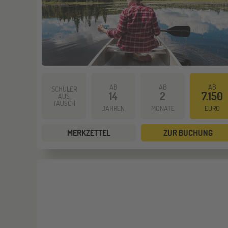
AB
AB
AB
SCHÜLER
14
2
7.150
AUS
TAUSCH
JAHREN
MONATE
EURO
MERKZETTEL
ZUR BUCHUNG