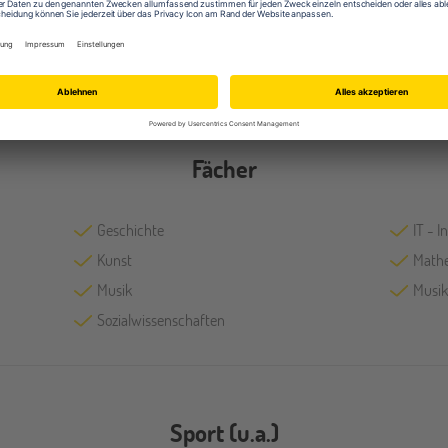
Labore
Mens
Sportplätze
Tanz-
Fächer
Geschichte
IT - 
Kunst
Math
Musik
Musik
Sozialwissenschaften
Sport (u.a.)