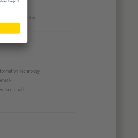
a
 und Theatercenter
Information Technology
ematik
wissenschaft