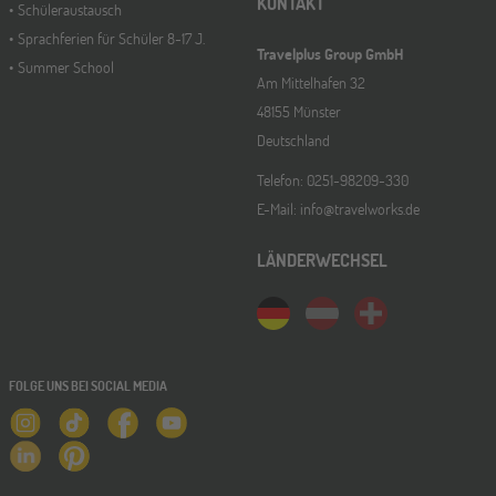
11
KONTAKT
Schüleraustausch
NOV
Schüleraustausch-Infoabend (Europa)
Sprachferien für Schüler 8-17 J.
Travelplus Group GmbH
Summer School
Am Mittelhafen 32
48155 Münster
Hannover
14
Deutschland
NOV
Jugendbildungsmesse JuBi
Telefon: 0251-98209-330
E-Mail: info@travelworks.de
Hamburg
14
LÄNDERWECHSEL
NOV
Jugendbildungsmesse JuBi
Münster
21
NOV
FOLGE UNS BEI SOCIAL MEDIA
Jugendbildungsmesse JuBi
ONLINE
25