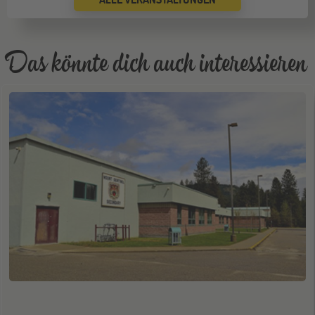
ONLINE
16
SEP
Schüleraustausch-Infoabend (Europa)
Das könnte dich auch interessieren
Köln
19
SEP
Jugendbildungsmesse JuBi
Bremen
19
SEP
Jugendbildungsmesse JuBi
Düsseldorf
26
SEP
Jugendbildungsmesse JuBi