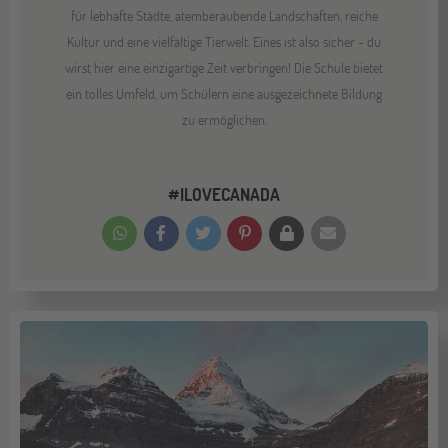
für lebhafte Städte, atemberaubende Landschaften, reiche
Kultur und eine vielfältige Tierwelt. Eines ist also sicher - du
wirst hier eine einzigartige Zeit verbringen! Die Schule bietet
ein tolles Umfeld, um Schülern eine ausgezeichnete Bildung
zu ermöglichen.
#ILOVECANADA