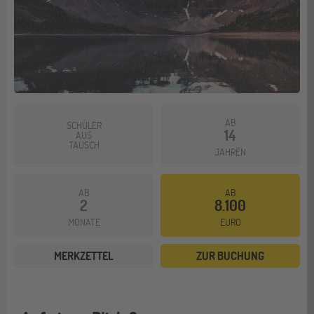
AB
SCHÜLER
14
AUS
TAUSCH
JAHREN
AB
AB
2
8.100
MONATE
EURO
MERKZETTEL
ZUR BUCHUNG