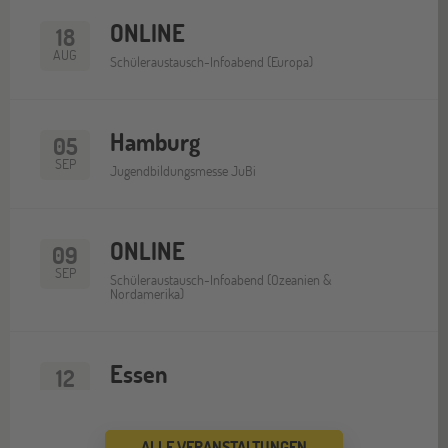
ONLINE
18
AUG
Schüleraustausch-Infoabend (Europa)
Hamburg
05
SEP
Jugendbildungsmesse JuBi
ONLINE
09
SEP
Schüleraustausch-Infoabend (Ozeanien &
Nordamerika)
Essen
12
SEP
Jugendbildungsmesse JuBi
ALLE VERANSTALTUNGEN