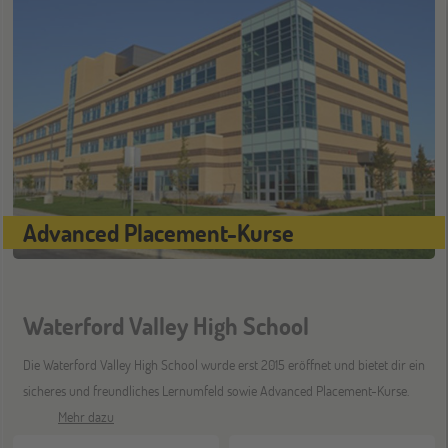
Stuttgart
17
OKT
Jugendbildungsmesse JuBi
ONLINE
28
OKT
Schüleraustausch-Infoabend (Ozeanien)
Advanced Placement-Kurse
Bochum
07
NOV
Jugendbildungsmesse JuBi
Waterford Valley High School
Berlin
07
Die Waterford Valley High School wurde erst 2015 eröffnet und bietet dir ein
NOV
Jugendbildungsmesse JuBi
sicheres und freundliches Lernumfeld sowie Advanced Placement-Kurse.
Mehr dazu