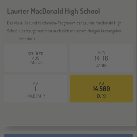
Laurier MacDonald High School
Mannheim
26
SEP
Jugendbildungsmesse JuBi
Das Visual Art und Multimedia-Programm der Laurier Macdonald High
School überzeugt bestimmt auch dich mit einem riesigen Kursangebot.
Mehr dazu
ONLINE
30
SEP
VON
SCHÜLER
Schüleraustausch-Infoabend (Nordamerika)
14-16
AUS
TAUSCH
JAHRE
Gräfelfing
10
AB
AB
OKT
1
14.500
Jugendbildungsmesse JuBi
HALBJAHR
EURO
ONLINE
14
OKT
Schüleraustausch-Infoabend (Europa)