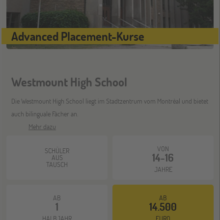
ONLINE
25
NOV
Schüleraustausch-Infoabend (Ozeanien &
Nordamerika)
Advanced Placement-Kurse
ONLINE
08
DEZ
Schüleraustausch-Infoabend (Europa)
Westmount High School
Die Westmount High School liegt im Stadtzentrum vom Montrèal und bietet
ONLINE
auch bilinguale Fächer an.
21
Mehr dazu
DEZ
Schüleraustausch-Infoabend (Ozeanien &
Nordamerika)
VON
SCHÜLER
14-16
AUS
TAUSCH
JAHRE
AB
AB
1
14.500
HALBJAHR
EURO