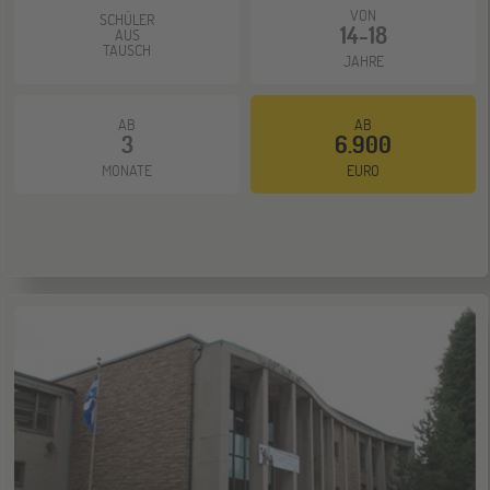
ONLINE
VON
11
SCHÜLER
14-18
AUS
NOV
Schüleraustausch-Infoabend (Europa)
TAUSCH
JAHRE
AB
AB
Hannover
14
3
6.900
NOV
Jugendbildungsmesse JuBi
MONATE
EURO
Hamburg
14
NOV
Jugendbildungsmesse JuBi
Münster
21
NOV
Jugendbildungsmesse JuBi