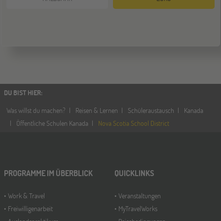
DU BIST HIER
:
Was willst du machen?
Reisen & Lernen
Schüleraustausch
Kanada
Öffentliche Schulen Kanada
Nova Scotia School District
PROGRAMME IM ÜBERBLICK
QUICKLINKS
Work & Travel
Veranstaltungen
Freiwilligenarbeit
MyTravelWorks