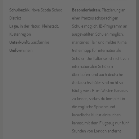
Schulbezirk:
Nova Scotia School
Besonderheiten:
Platzierung an
District
einer französischsprachigen
Lage:
in der Natur, Kleinstadt,
Schule möglich, IB-Programm an
Küstenregion
ausgewählten Schulen möglich,
Unterkunft:
Gastfamilie
maritimes Flair und mildes Klima,
Uniform:
nein
Geheimtipp für internationale
Schüler: Die Halbinsel ist nicht von
internationalen Schülern
überlaufen, und auch deutsche
Austauschschüler sind nicht so
häufig wie z.B. im Westen Kanadas
zu finden, sodass du komplett in
die englische Sprache und
kanadische Kultur eintauchen
kannst, mit dem Flugzeug nur fünf
Stunden von London entfernt