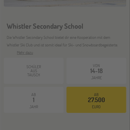
ONLINE
08
DEZ
Schüleraustausch-Infoabend (Europa)
Whistler Secondary School
ONLINE
Die Whistler Secondary School bietet dir eine Kooperation mit dem
21
DEZ
Whistler Ski Club und ist somit ideal für Ski- und Snowboardbegeisterte.
Schüleraustausch-Infoabend (Ozeanien &
Nordamerika)
Mehr dazu
VON
SCHÜLER
14-18
AUS
TAUSCH
JAHRE
AB
AB
1
27.500
JAHR
EURO