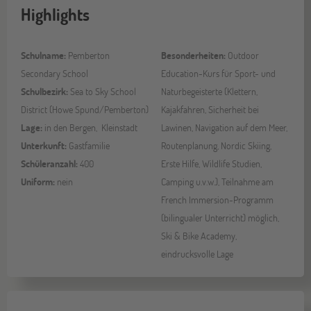
Highlights
Schulname:
Pemberton
Besonderheiten:
Outdoor
Secondary School
Education-Kurs für Sport- und
Schulbezirk:
Sea to Sky School
Naturbegeisterte (Klettern,
District (Howe Spund/Pemberton)
Kajakfahren, Sicherheit bei
Lage:
in den Bergen, Kleinstadt
Lawinen, Navigation auf dem Meer,
Unterkunft:
Gastfamilie
Routenplanung, Nordic Skiing,
Schüleranzahl:
400
Erste Hilfe, Wildlife Studien,
Uniform:
nein
Camping u.v.w.), Teilnahme am
French Immersion-Programm
(bilingualer Unterricht) möglich,
Ski & Bike Academy,
eindrucksvolle Lage