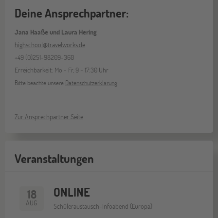
Deine Ansprechpartner:
Jana Haaße und Laura Hering
highschool@travelworks.de
+49 (0)251-98209-360
Erreichbarkeit: Mo - Fr, 9 - 17:30 Uhr
Bitte beachte unsere
Datenschutzerklärung
Zur Ansprechpartner Seite
Veranstaltungen
ONLINE
18
AUG
Schüleraustausch-Infoabend (Europa)