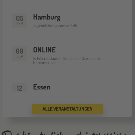
Hamburg
05
SEP
Jugendbildungsmesse JuBi
ONLINE
09
SEP
Schüleraustausch-Infoabend (Ozeanien &
Nordamerika)
Essen
12
SEP
Jugendbildungsmesse JuBi
ALLE VERANSTALTUNGEN
ONLINE
16
SEP
Schüleraustausch-Infoabend (Europa)