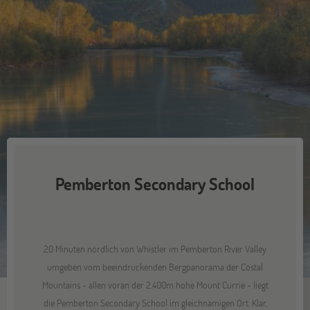
Pemberton Secondary School
20 Minuten nördlich von Whistler im Pemberton River Valley
umgeben vom beeindruckenden Bergpanorama der Costal
Mountains - allen voran der 2.400m hohe Mount Currie - liegt
die Pemberton Secondary School im gleichnamigen Ort. Klar,