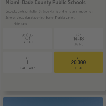
Miami-Dade County Public Schools
Entdecke die traumhaften Strände Miamis und lerne an an modernen
ONLINE
Schulen, die zu den akademisch besten Floridas zählen.
21
DEZ
Mehr dazu
Schüleraustausch-Infoabend (Ozeanien &
Nordamerika)
VON
SCHÜLER
14-18
AUS
TAUSCH
JAHRE
AB
AB
1
20.300
HALBJAHR
EURO