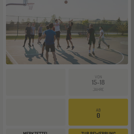
VON
15-18
JAHRE
AB
0
MERKZETTEL
ZUR BEWERBUNG