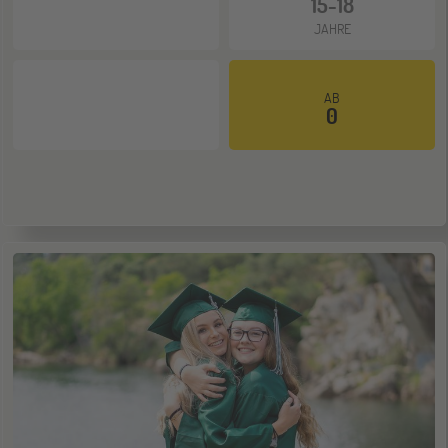
15-18
SEP
Schüleraustausch-Infoabend (Nordamerika)
JAHRE
Gräfelfing
10
AB
0
OKT
Jugendbildungsmesse JuBi
ONLINE
14
OKT
Schüleraustausch-Infoabend (Europa)
Stuttgart
17
OKT
Jugendbildungsmesse JuBi
ONLINE
28
OKT