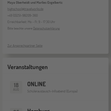
Maya Oberheidt und Marlies Engelbertz
highschool@travelworks.de
+49 (0)251-98209-360
Erreichbarkeit: Mo - Fr, 9 - 17:30 Uhr
Bitte beachte unsere
Datenschutzerklärung
Zur Ansprechpartner Seite
Veranstaltungen
ONLINE
18
AUG
Schüleraustausch-Infoabend (Europa)
Hamburg