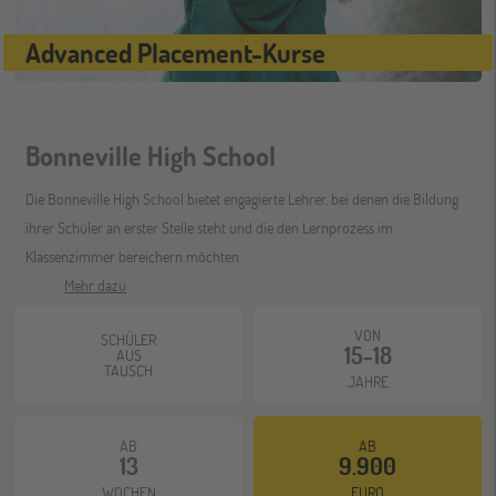
Schüleraustausch-Infoabend (Ozeanien)
Advanced Placement-Kurse
Bochum
07
NOV
Jugendbildungsmesse JuBi
Bonneville High School
Die Bonneville High School bietet engagierte Lehrer, bei denen die Bildung
Berlin
07
ihrer Schüler an erster Stelle steht und die den Lernprozess im
NOV
Jugendbildungsmesse JuBi
Klassenzimmer bereichern möchten.
Mehr dazu
ONLINE
VON
11
SCHÜLER
15-18
AUS
NOV
Schüleraustausch-Infoabend (Europa)
TAUSCH
JAHRE
AB
AB
Hannover
14
13
9.900
NOV
Jugendbildungsmesse JuBi
WOCHEN
EURO