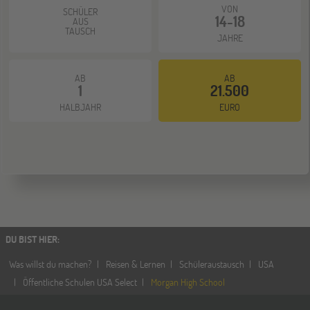
VON
SCHÜLER
14-18
AUS
TAUSCH
JAHRE
AB
AB
1
21.500
HALBJAHR
EURO
DU BIST HIER
:
Was willst du machen?
Reisen & Lernen
Schüleraustausch
USA
Öffentliche Schulen USA Select
Morgan High School