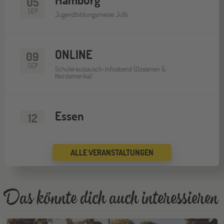
05
SEP
Jugendbildungsmesse JuBi
ONLINE
09
SEP
Schüleraustausch-Infoabend (Ozeanien &
Nordamerika)
Essen
12
SEP
Jugendbildungsmesse JuBi
ALLE VERANSTALTUNGEN
ONLINE
16
SEP
Schüleraustausch-Infoabend (Europa)
Das könnte dich auch interessieren