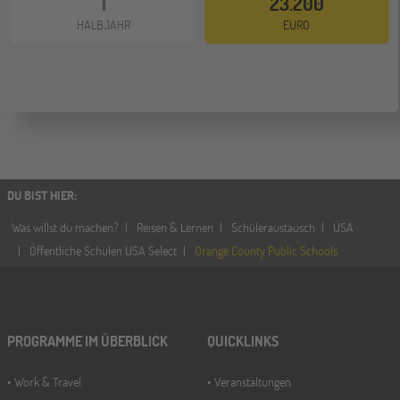
1
23.200
HALBJAHR
EURO
DU BIST HIER
:
Was willst du machen?
Reisen & Lernen
Schüleraustausch
USA
Öffentliche Schulen USA Select
Orange County Public Schools
PROGRAMME IM ÜBERBLICK
QUICKLINKS
Work & Travel
Veranstaltungen