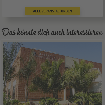
Jugendbildungsmesse JuBi
ALLE VERANSTALTUNGEN
ONLINE
16
SEP
Schüleraustausch-Infoabend (Europa)
Das könnte dich auch interessieren
Köln
19
SEP
Jugendbildungsmesse JuBi
Bremen
19
SEP
Jugendbildungsmesse JuBi
Düsseldorf
26
SEP
Jugendbildungsmesse JuBi