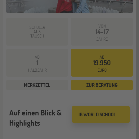
VON
SCHÜLER
14-17
AUS
TAUSCH
JAHRE
AB
AB
1
19.950
HALBJAHR
EURO
MERKZETTEL
ZUR BERATUNG
Auf einen Blick &
IB WORLD SCHOOL
Highlights