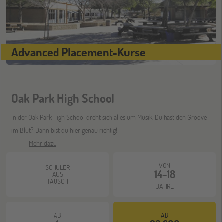
ONLINE
25
NOV
Schüleraustausch-Infoabend (Ozeanien &
Nordamerika)
Advanced Placement-Kurse
ONLINE
08
DEZ
Schüleraustausch-Infoabend (Europa)
Oak Park High School
In der Oak Park High School dreht sich alles um Musik. Du hast den Groove
ONLINE
im Blut? Dann bist du hier genau richtig!
21
DEZ
Mehr dazu
Schüleraustausch-Infoabend (Ozeanien &
Nordamerika)
VON
SCHÜLER
14-18
AUS
TAUSCH
JAHRE
AB
AB