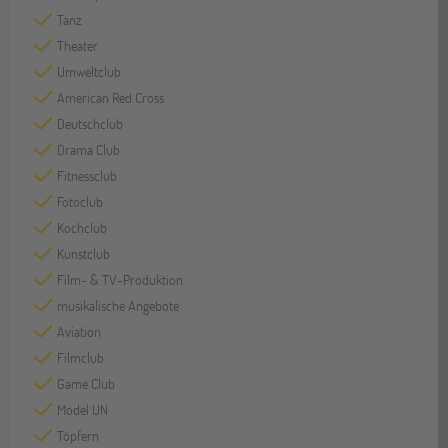
Tanz
Theater
Umweltclub
American Red Cross
Deutschclub
Drama Club
Fitnessclub
Fotoclub
Kochclub
Kunstclub
Film- & TV-Produktion
musikalische Angebote
Aviation
Filmclub
Game Club
Model UN
Töpfern