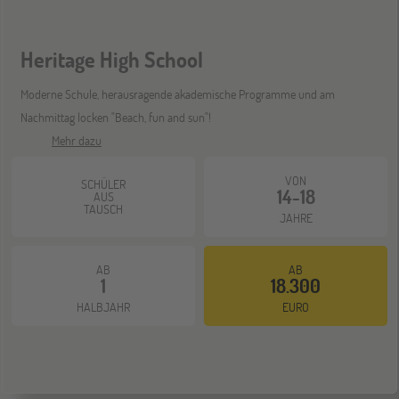
Heritage High School
Mannheim
26
SEP
Jugendbildungsmesse JuBi
Moderne Schule, herausragende akademische Programme und am
Nachmittag locken "Beach, fun and sun"!
Mehr dazu
ONLINE
30
SEP
VON
SCHÜLER
Schüleraustausch-Infoabend (Nordamerika)
14-18
AUS
TAUSCH
JAHRE
Gräfelfing
10
AB
AB
OKT
1
18.300
Jugendbildungsmesse JuBi
HALBJAHR
EURO
ONLINE
14
OKT
Schüleraustausch-Infoabend (Europa)