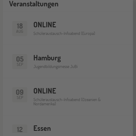
Veranstaltungen
ONLINE
18
AUG
Schüleraustausch-Infoabend (Europa)
Hamburg
05
SEP
Jugendbildungsmesse JuBi
ONLINE
09
SEP
Schüleraustausch-Infoabend (Ozeanien &
Nordamerika)
Essen
12
SEP