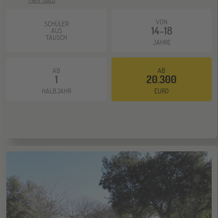
ONLINE
VON
11
SCHÜLER
14-18
AUS
NOV
Schüleraustausch-Infoabend (Europa)
TAUSCH
JAHRE
AB
AB
Hannover
14
1
20.300
NOV
Jugendbildungsmesse JuBi
HALBJAHR
EURO
Hamburg
14
NOV
Jugendbildungsmesse JuBi
Münster
21
NOV
Jugendbildungsmesse JuBi