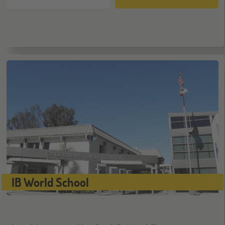
ONLINE
14
OKT
Schüleraustausch-Infoabend (Europa)
Stuttgart
17
OKT
Jugendbildungsmesse JuBi
ONLINE
28
OKT
Schüleraustausch-Infoabend (Ozeanien)
IB World School
Bochum
07
NOV
Jugendbildungsmesse JuBi