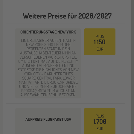
Weitere Preise für 2026/2027
ORIENTIERUNGSTAGE NEW YORK
PLUS
EIN DREITÄGIGER AUFENTHALT IN
1.150
NEW YORK SORGT FÜR DEN
PERFEKTEN START IN DEIN
EUR
AUSTAUSCHABENTEUER! NIMM AN
VERSCHIEDENEN WORKSHOPS TEIL,
UM DICH OPTIMAL AUF DEINE ZEIT IM
AUSLAND VORZUBEREITEN UND
ENTDECKE DIE HIGHLIGHTS VON NEW
YORK CITY – DARUNTER TIMES
SQUARE, CENTRAL PARK, LOWER
MANHATTAN, DIE BROOKLYN BRIDGE
UND VIELES MEHR! ZUBUCHBAR BEI
PROGRAMMSTART IM AUGUST AN
AUSGEWÄHLTEN SCHULBEZIRKEN.
PLUS
AUFPREIS FLUGPAKET USA
1.700
EUR