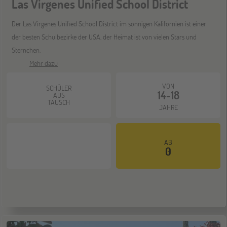
Las Virgenes Unified School District
Berlin
07
Der Las Virgenes Unified School District im sonnigen Kalifornien ist einer
NOV
Jugendbildungsmesse JuBi
der besten Schulbezirke der USA, der Heimat ist von vielen Stars und
Sternchen.
Mehr dazu
ONLINE
11
NOV
VON
SCHÜLER
Schüleraustausch-Infoabend (Europa)
14-18
AUS
TAUSCH
JAHRE
Hannover
14
NOV
AB
Jugendbildungsmesse JuBi
0
Hamburg
14
NOV
Jugendbildungsmesse JuBi