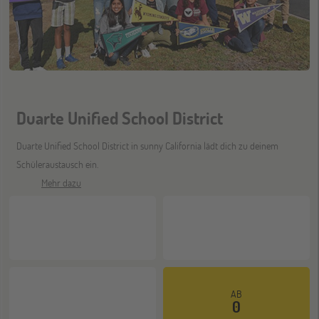
Düsseldorf
26
SEP
Jugendbildungsmesse JuBi
Duarte Unified School District
Mannheim
26
SEP
Jugendbildungsmesse JuBi
Duarte Unified School District in sunny California lädt dich zu deinem
Schüleraustausch ein.
Mehr dazu
ONLINE
30
SEP
Schüleraustausch-Infoabend (Nordamerika)
Gräfelfing
10
OKT
AB
Jugendbildungsmesse JuBi
0