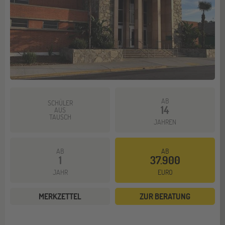
AB
SCHÜLER
14
AUS
TAUSCH
JAHREN
AB
AB
1
37.900
JAHR
EURO
MERKZETTEL
ZUR BERATUNG