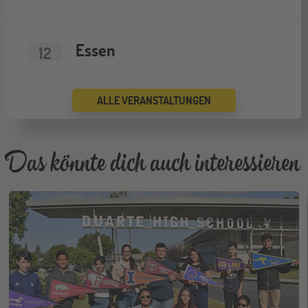
Essen
12
SEP
Jugendbildungsmesse JuBi
ALLE VERANSTALTUNGEN
ONLINE
16
SEP
Schüleraustausch-Infoabend (Europa)
Das könnte dich auch interessieren
Köln
19
SEP
Jugendbildungsmesse JuBi
Bremen
19
SEP
Jugendbildungsmesse JuBi