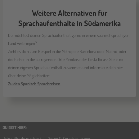
Weitere Alternativen für
Sprachaufenthalte in Südamerika
Du möchtest deinen Sprachaufenthalt gerne in einem spanischsprachigen
Land verbringen?
Zieht es dich zum Beispiel in die Metropole Barcelona oder Madrid, oder
doch eher in die aufregenden Orte Mexikos oder Costa Ricas? Stelle dir
deinen eigenen Sprachaufenthalt zusammen und informiere dich hier
über deine Möglichkeiten:
Zu den Spanisch Sprachreisen
DU BIST HIER
:
Was willst du machen?
Reisen & Sprachen lernen