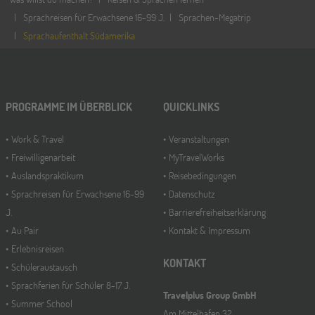
Sprachreisen für Erwachsene 16-99 J.
Sprachen-Megatrip
Sprachaufenthalt Südamerika
PROGRAMME IM ÜBERBLICK
QUICKLINKS
Work & Travel
Veranstaltungen
Freiwilligenarbeit
MyTravelWorks
Auslandspraktikum
Reisebedingungen
Sprachreisen für Erwachsene 16-99
Datenschutz
J.
Barrierefreiheitserklärung
Au Pair
Kontakt & Impressum
Erlebnisreisen
KONTAKT
Schüleraustausch
Sprachferien für Schüler 8-17 J.
Travelplus Group GmbH
Summer School
Am Mittelhafen 32