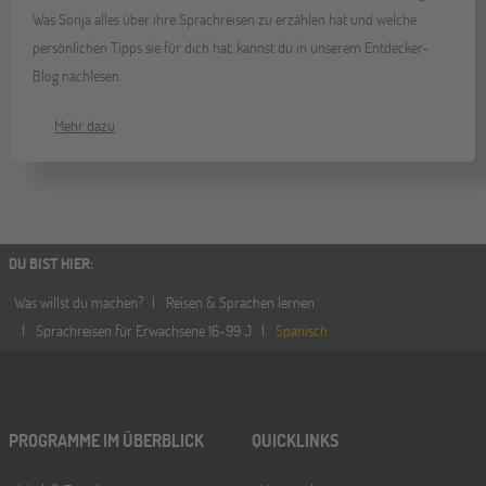
Was Sonja alles über ihre Sprachreisen zu erzählen hat und welche
persönlichen Tipps sie für dich hat, kannst du in unserem Entdecker-
Blog nachlesen.
Mehr dazu
DU BIST HIER
:
Was willst du machen?
Reisen & Sprachen lernen
Sprachreisen für Erwachsene 16-99 J.
Spanisch
PROGRAMME IM ÜBERBLICK
QUICKLINKS