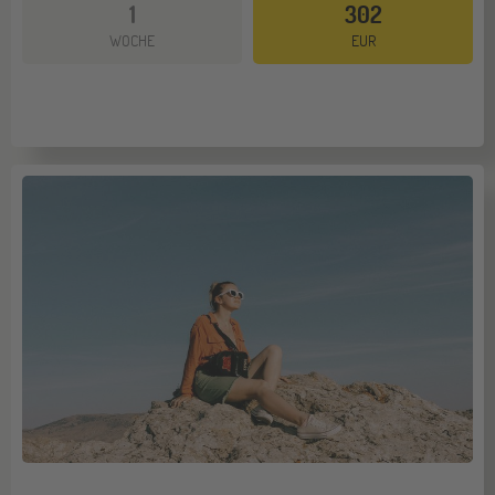
1
302
Mehr dazu
WOCHE
EUR