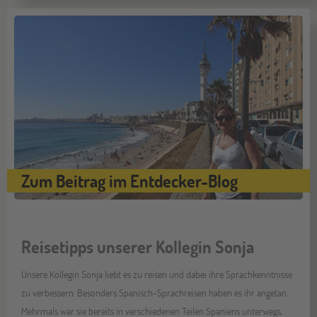
Zum Beitrag im Entdecker-Blog
Reisetipps unserer Kollegin Sonja
Unsere Kollegin Sonja liebt es zu reisen und dabei ihre Sprachkenntnisse
zu verbessern. Besonders Spanisch-Sprachreisen haben es ihr angetan.
Mehrmals war sie bereits in verschiedenen Teilen Spaniens unterwegs.