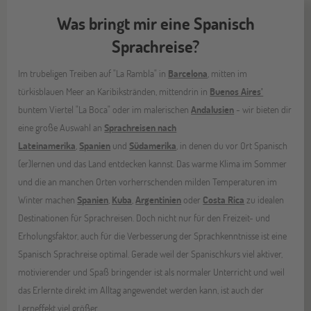
Was bringt mir eine Spanisch
Sprachreise?
Im trubeligen Treiben auf "La Rambla" in
Barcelona
, mitten im
türkisblauen Meer an Karibikstränden, mittendrin in
Buenos Aires’
buntem Viertel "La Boca" oder im malerischen
Andalusien
- wir bieten dir
eine große Auswahl an
Sprachreisen nach
Lateinamerika
,
Spanien
und
Südamerika
, in denen du vor Ort Spanisch
(er)lernen und das Land entdecken kannst. Das warme Klima im Sommer
und die an manchen Orten vorherrschenden milden Temperaturen im
Winter machen
Spanien
,
Kuba
,
Argentinien
oder
Costa Rica
zu idealen
Destinationen für Sprachreisen. Doch nicht nur für den Freizeit- und
Erholungsfaktor, auch für die Verbesserung der Sprachkenntnisse ist eine
Spanisch Sprachreise optimal. Gerade weil der Spanischkurs viel aktiver,
motivierender und Spaß bringender ist als normaler Unterricht und weil
das Erlernte direkt im Alltag angewendet werden kann, ist auch der
Lerneffekt viel größer.