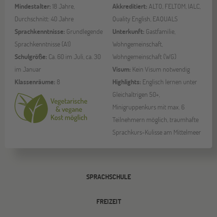
Mindestalter:
18 Jahre,
Akkreditiert:
ALTO, FELTOM, IALC,
Durchschnitt: 40 Jahre
Quality English, EAQUALS
Sprachkenntnisse:
Grundlegende
Unterkunft:
Gastfamilie,
Sprachkenntnisse (A1)
Wohngemeinschaft,
Schulgröße:
Ca. 60 im Juli, ca. 30
Wohngemeinschaft (WG)
im Januar
Visum:
Kein Visum notwendig
Klassenräume:
8
Highlights:
Englisch lernen unter
Gleichaltrigen 50+,
Minigruppenkurs mit max. 6
Teilnehmern möglich, traumhafte
Sprachkurs-Kulisse am Mittelmeer
SPRACHSCHULE
FREIZEIT