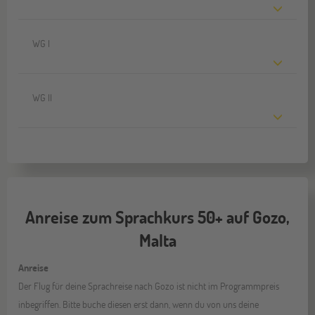
WG I
WG II
Anreise zum Sprachkurs 50+ auf Gozo,
Malta
Anreise
Der Flug für deine Sprachreise nach Gozo ist nicht im Programmpreis
inbegriffen. Bitte buche diesen erst dann, wenn du von uns deine