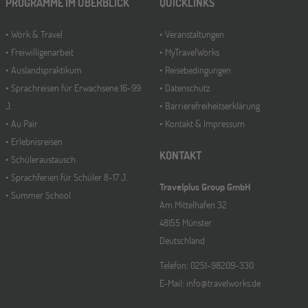
PROGRAMME IM ÜBERBLICK
QUICKLINKS
Work & Travel
Veranstaltungen
Freiwilligenarbeit
MyTravelWorks
Auslandspraktikum
Reisebedingungen
Sprachreisen für Erwachsene 16-99
Datenschutz
J.
Barrierefreiheitserklärung
Au Pair
Kontakt & Impressum
Erlebnisreisen
KONTAKT
Schüleraustausch
Sprachferien für Schüler 8-17 J.
Travelplus Group GmbH
Summer School
Am Mittelhafen 32
48155 Münster
Deutschland
Telefon: 0251-98209-330
E-Mail: info@travelworks.de