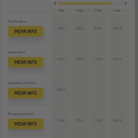
1 Wo
2 Wo
3 Wo
4 Wo
VL 
Standardkurs
355 €
595 €
835 €
1.085 €
250
MEHR INFO
Intensivkurs
450 €
785 €
1.120 €
1.465 €
345
MEHR INFO
Sprachkurs & Kultur
605 €
--
--
--
--
MEHR INFO
Minigruppenkurs I
455 €
795 €
1.135 €
1.485 €
350
MEHR INFO