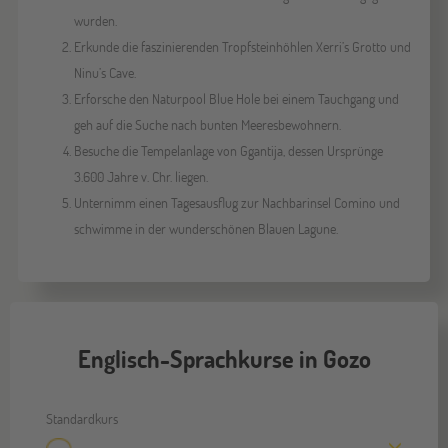
wurden.
Erkunde die faszinierenden Tropfsteinhöhlen Xerri’s Grotto und
Ninu’s Cave.
Erforsche den Naturpool Blue Hole bei einem Tauchgang und
geh auf die Suche nach bunten Meeresbewohnern.
Besuche die Tempelanlage von Ggantija, dessen Ursprünge
3.600 Jahre v. Chr. liegen.
Unternimm einen Tagesausflug zur Nachbarinsel Comino und
schwimme in der wunderschönen Blauen Lagune.
Englisch-Sprachkurse in Gozo
Standardkurs