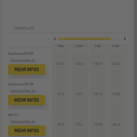
Unterkunft
1 Wo
2 Wo
3 Wo
4 Wo
VL 
Gastfamilie EZ/HP
Saisonzuschläge, etc
530 €
1.001 €
1.462 €
1.922 €
460
MEHR INFOS
Gastfamilie DZ/HP
Saisonzuschläge, etc
405 €
751 €
1.087 €
1.422 €
335
MEHR INFOS
WG I EZ
Saisonzuschläge, etc
390 €
721 €
1.042 €
1.362 €
320
MEHR INFOS