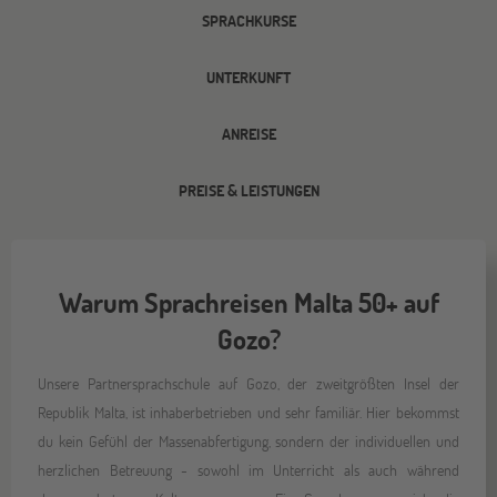
SPRACHKURSE
UNTERKUNFT
ANREISE
PREISE & LEISTUNGEN
Warum Sprachreisen Malta 50+ auf
Gozo?
Unsere Partnersprachschule auf Gozo, der zweitgrößten Insel der
Republik Malta, ist inhaberbetrieben und sehr familiär. Hier bekommst
du kein Gefühl der Massenabfertigung, sondern der individuellen und
herzlichen Betreuung - sowohl im Unterricht als auch während