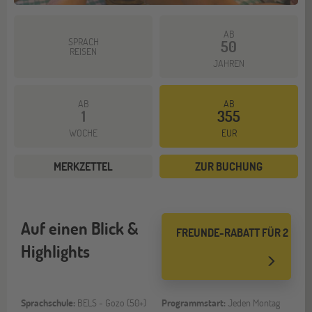
AB
SPRACH
50
REISEN
JAHREN
AB
AB
1
355
WOCHE
EUR
MERKZETTEL
ZUR BUCHUNG
Auf einen Blick &
FREUNDE-RABATT FÜR 2
Highlights
Sprachschule:
BELS - Gozo (50+)
Programmstart:
Jeden Montag