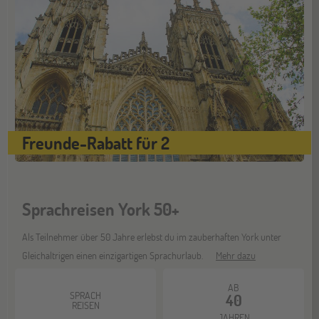
ONLINE
29
SEP
Online-Infoabend: Ab ins Ausland
Gräfelfing
10
OKT
Jugendbildungsmesse JuBi
Freunde-Rabatt für 2
Stuttgart
17
Sprachreisen York 50+
OKT
Jugendbildungsmesse JuBi
Als Teilnehmer über 50 Jahre erlebst du im zauberhaften York unter
Gleichaltrigen einen einzigartigen Sprachurlaub.
Mehr dazu
Bochum
07
NOV
AB
Jugendbildungsmesse JuBi
SPRACH
40
REISEN
JAHREN