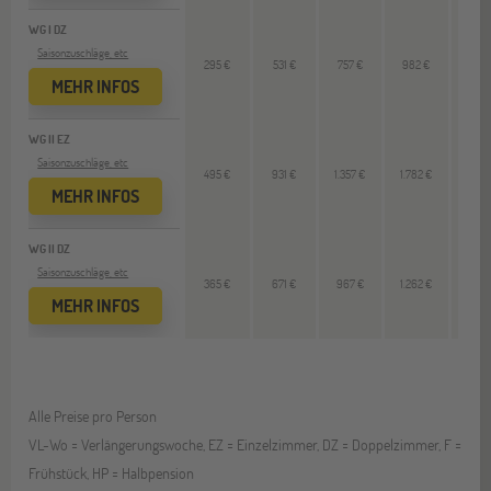
WG I DZ
Saisonzuschläge, etc
295 €
531 €
757 €
982 €
225
MEHR INFOS
WG II EZ
Saisonzuschläge, etc
495 €
931 €
1.357 €
1.782 €
425
MEHR INFOS
WG II DZ
Saisonzuschläge, etc
365 €
671 €
967 €
1.262 €
295
MEHR INFOS
Alle Preise pro Person
VL-Wo = Verlängerungswoche, EZ = Einzelzimmer, DZ = Doppelzimmer, F =
Frühstück, HP = Halbpension