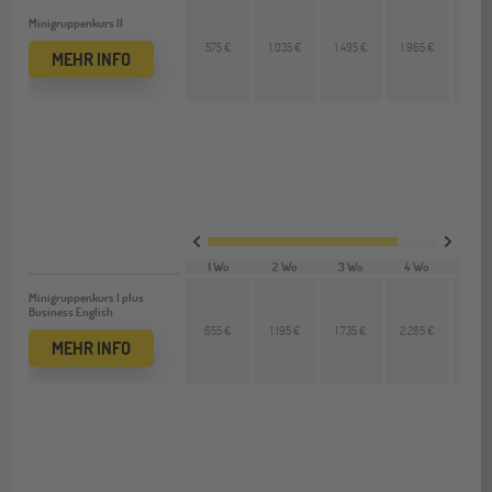
Minigruppenkurs II
575 €
1.035 €
1.495 €
1.965 €
470
MEHR INFO
1 Wo
2 Wo
3 Wo
4 Wo
VL 
Minigruppenkurs I plus
Business English
655 €
1.195 €
1.735 €
2.285 €
550
MEHR INFO