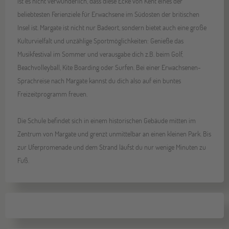
ist es nicht verwunderlich, dass diese Ecke von Kent eines der
beliebtesten Ferienziele für Erwachsene im Südosten der britischen
Insel ist. Margate ist nicht nur Badeort, sondern bietet auch eine große
Kulturvielfalt und unzählige Sportmöglichkeiten: Genieße das
Musikfestival im Sommer und verausgabe dich z.B. beim Golf,
Beachvolleyball, Kite Boarding oder Surfen. Bei einer Erwachsenen-
Sprachreise nach Margate kannst du dich also auf ein buntes
Freizeitprogramm freuen.
Die Schule befindet sich in einem historischen Gebäude mitten im
Zentrum von Margate und grenzt unmittelbar an einen kleinen Park. Bis
zur Uferpromenade und dem Strand läufst du nur wenige Minuten zu
Fuß.