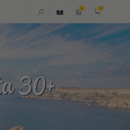
0
0
ta 30+