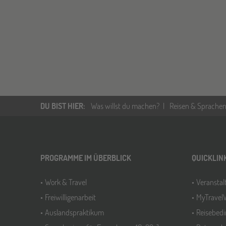
DU BIST HIER
:
Was willst du machen?
Reisen & Sprachen
PROGRAMME IM ÜBERBLICK
QUICKLIN
Work & Travel
Veransta
Freiwilligenarbeit
MyTravel
Auslandspraktikum
Reisebed