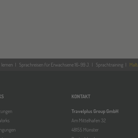
 lernen
Sprachreisen für Erwachsene 16-99 J.
Sprachtraining
Malt
KS
KONTAKT
ltungen
Travelplus Group GmbH
Works
Am Mittelhafen 32
ingungen
48155 Münster