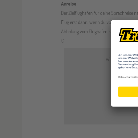
Anreise
Der Zielflughafen für deine Sprachreise na
Flug erst dann, wenn du von uns deine Bu
Abholung vom Flughafen ist inklusive, so
€
Wir verwenden Dri