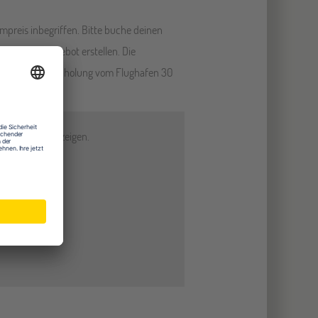
ammpreis inbegriffen. Bitte buche deinen
iches Flugangebot erstellen. Die
 die optionale Abholung vom Flughafen 30
um Karten anzuzeigen.