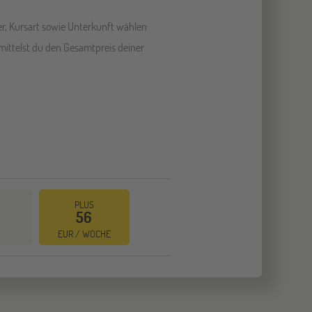
er, Kursart sowie Unterkunft wählen
mittelst du den Gesamtpreis deiner
PLUS
56
EUR / WOCHE