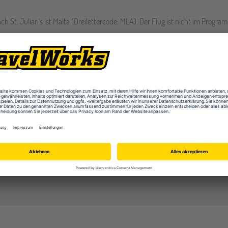
ch St. Julian's ist Malta (Dreilettercode: MLA). Der Flug ist nicht im Progr
chungsbestätigung erhalten hast. Gerne können wir dir auch ein unverbindl
fern die Unterkunft über TravelWorks gebucht worden ist. Alternativ kostet
ttanbieter, um diesen Inhalt darzustellen. Bitte akzeptiere "Google Maps", 
ICH AKZEPTIERE