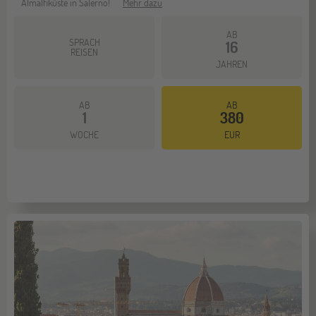
Almalfiküste in Salerno!
Mehr dazu
AB
SPRACH
16
REISEN
JAHREN
AB
AB
1
380
WOCHE
EUR