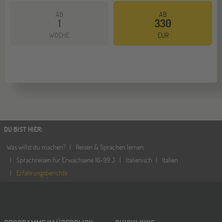
AB
AB
1
330
WOCHE
EUR
DU BIST HIER
:
Was willst du machen?
Reisen & Sprachen lernen
Sprachreisen für Erwachsene 16-99 J.
Italienisch
Italien
Erfahrungsberichte