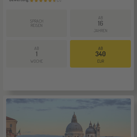
(
7
)
AB
SPRACH
16
REISEN
JAHREN
AB
AB
1
340
WOCHE
EUR