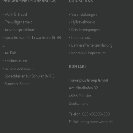
PROGRAMME IM ÜBERBLICK
QUICKLINKS
Work & Travel
Veranstaltungen
Freiwilligenarbeit
MyTravelWorks
Auslandspraktikum
Reisebedingungen
Sprachreisen für Erwachsene 16-99
Datenschutz
J.
Barrierefreiheitserklärung
Au Pair
Kontakt & Impressum
Erlebnisreisen
KONTAKT
Schüleraustausch
Sprachferien für Schüler 8-17 J.
Travelplus Group GmbH
Summer School
Am Mittelhafen 32
48155 Münster
Deutschland
Telefon: 0251-98209-330
E-Mail: info@travelworks.de