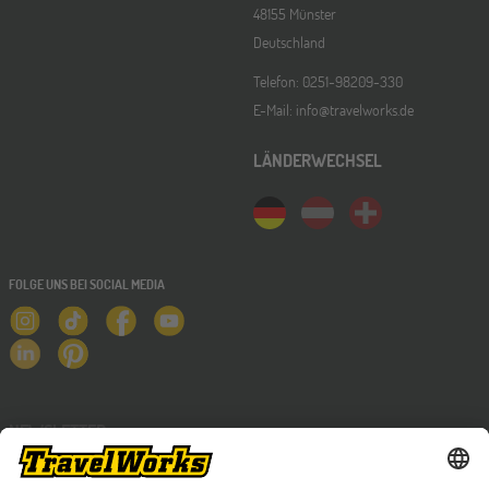
48155 Münster
Deutschland
Telefon: 0251-98209-330
E-Mail: info@travelworks.de
LÄNDERWECHSEL
FOLGE UNS BEI SOCIAL MEDIA
NEWSLETTER