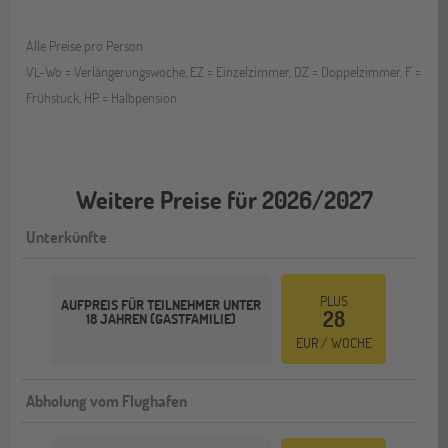
Alle Preise pro Person
VL-Wo = Verlängerungswoche, EZ = Einzelzimmer, DZ = Doppelzimmer, F =
Frühstück, HP = Halbpension
Weitere Preise für 2026/2027
Unterkünfte
PLUS
AUFPREIS FÜR TEILNEHMER UNTER
28
18 JAHREN (GASTFAMILIE)
EUR / WOCHE
Abholung vom Flughafen