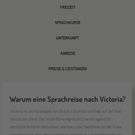
FREIZEIT
SPRACHKURSE
UNTERKUNFT
ANREISE
PREISE & LEISTUNGEN
Warum eine Sprachreise nach Victoria?
Victoria ist die Hauptstadt von British Columbia und liegt auf der Insel
Vancouver Island. Das milde Klima eignet sich hervorragend für
sämtliche Outdoor-Aktivitäten. Wandern oder Radfahren an der Küste,
Wandertouren oder Whale Watching sind hier nur einige Beispiele, wie