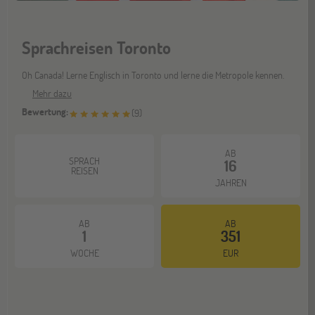
Stuttgart
17
Sprachreisen Toronto
OKT
Jugendbildungsmesse JuBi
Oh Canada! Lerne Englisch in Toronto und lerne die Metropole kennen.
Mehr dazu
Bochum
07
Bewertung:
(
9
)
NOV
Jugendbildungsmesse JuBi
AB
SPRACH
16
REISEN
Berlin
07
JAHREN
NOV
Jugendbildungsmesse JuBi
AB
AB
1
351
WOCHE
EUR
Hannover
14
NOV
Jugendbildungsmesse JuBi