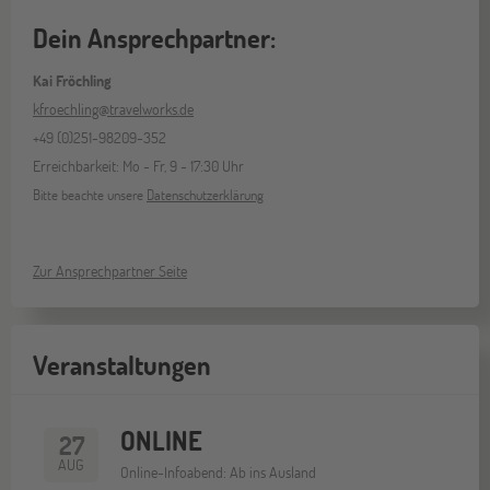
Dein Ansprechpartner:
Kai Fröchling
kfroechling@travelworks.de
+49 (0)251-98209-352
Erreichbarkeit: Mo - Fr, 9 - 17:30 Uhr
Bitte beachte unsere
Datenschutzerklärung
Zur Ansprechpartner Seite
Veranstaltungen
ONLINE
27
AUG
Online-Infoabend: Ab ins Ausland