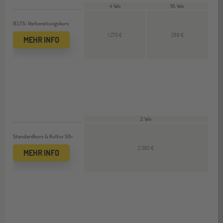
4 Wo
VL Wo
IELTS-Vorbereitungskurs
1.270 €
289 €
MEHR INFO
2 Wo
Standardkurs & Kultur 50+
2.390 €
MEHR INFO