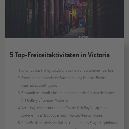
5 Top-Freizeitaktivitäten in Victoria
Erkunde das Hatley Castle und seine wunderschönen Gärten.
Finde in der besonderen Buchhandlung Munro's Books
dein neues Lieblingsbuch.
Bewundere kanadische und internationale Kunstwerke in der
Art Gallery of Greater Victoria.
Verbringe einen entspannten Tag im Oak Bay Village und
stöbere in den Boutiquen nach versteckten Schätzen.
Genieße die malerische Kulisse rund um das Fisgard Lighthouse