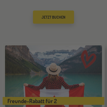
Düsseldorf
26
JETZT BUCHEN
SEP
Jugendbildungsmesse JuBi
Mannheim
26
SEP
Jugendbildungsmesse JuBi
ONLINE
29
SEP
Online-Infoabend: Ab ins Ausland
Gräfelfing
10
OKT
Jugendbildungsmesse JuBi
Freunde-Rabatt für 2