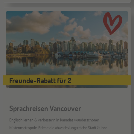
Hamburg
14
NOV
Jugendbildungsmesse JuBi
Münster
21
NOV
Jugendbildungsmesse JuBi
Freunde-Rabatt für 2
Sprachreisen Vancouver
Englisch lernen & verbessern in Kanadas wunderschöner
Küstenmetropole. Erlebe die abwechslungsreiche Stadt & ihre