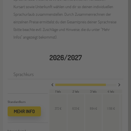
Kursart sowie Unterkunft wählen und dir so deinen individuellen
Sprachurlaub zusammenstellen. Durch Zusammenrechnen der
einzelnen Preise ermittelst du den Gesamtpreis deiner Sprachreise
(bitte beachte evtl. Zuschläge und Hinweise, die du unter "Mehr
Infos" angezeigt bekommst).
2026/2027
Sprachkurs
1 Wo
2 Wo
3 Wo
4 Wo
VL 
Standardkurs
372 €
633 €
894 €
1.156 €
261 
MEHR INFO
Intensivkurs I