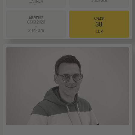
31.12.2026
JAHREN
ABREISE
SPARE
03.03.2023
30
-
31.12.2026
EUR