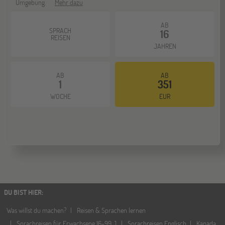
Umgebung.
Mehr dazu
AB
SPRACH
16
REISEN
JAHREN
AB
AB
1
351
WOCHE
EUR
DU BIST HIER
:
Was willst du machen?
Reisen & Sprachen lernen
Sprachreisen für Erwachsene 16-99 J.
Sprachreisen Englisch
Kanada