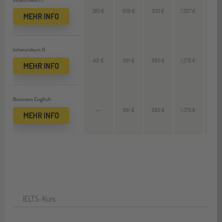
385 €
659 €
933 €
1.207 €
273
MEHR INFO
Intensivkurs II
401 €
691 €
980 €
1.270 €
289
MEHR INFO
Business English
--
691 €
980 €
1.270 €
289
MEHR INFO
IELTS-Kurs