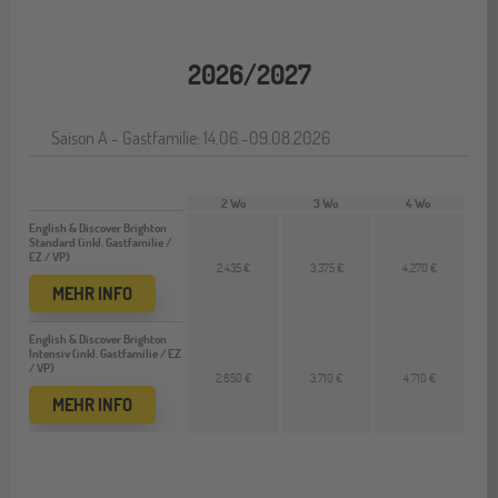
2026/2027
Saison A - Gastfamilie: 14.06.-09.08.2026
2 Wo
3 Wo
4 Wo
English & Discover Brighton
Standard (inkl. Gastfamilie /
EZ / VP)
2.435 €
3.375 €
4.270 €
MEHR INFO
English & Discover Brighton
Intensiv (inkl. Gastfamilie / EZ
/ VP)
2.650 €
3.710 €
4.710 €
MEHR INFO