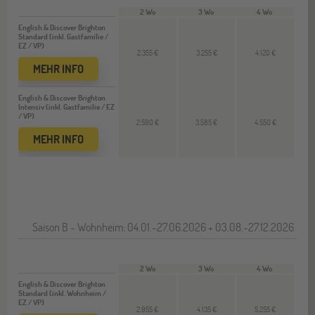
2 Wo
3 Wo
4 Wo
English & Discover Brighton
Standard (inkl. Gastfamilie /
EZ / VP)
2.355 €
3.255 €
4.120 €
MEHR INFO
English & Discover Brighton
Intensiv (inkl. Gastfamilie / EZ
/ VP)
2.590 €
3.585 €
4.550 €
MEHR INFO
Saison B - Wohnheim: 04.01.-27.06.2026 + 03.08.-27.12.2026
2 Wo
3 Wo
4 Wo
English & Discover Brighton
Standard (inkl. Wohnheim /
EZ / VP)
2.955 €
4.135 €
5.255 €