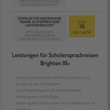
UNS MIT DIESER FREIWILLIGEN
SERVICEGEBÜHR BELOHNST.
ZUSCHLAG FÜR VEGETARISCHE,
VEGANE, GLUTENFREIE ODER
PLUS
LAKTOSEFREIE KOST
70
BITTE GEWÜNSCHTE
EUR / WOCHE
ERNÄHRUNGSFORM IM
BEMERKUNGSFELD ANGEBEN.
Leistungen für Schülersprachreisen
Brighton 16+
20 bzw. 28 Wochenstunden à 45 Min. Sprachunterricht in
Gruppen mit max. 14 Teilnehmern
Fun & Freizeit-Programm inkl. diverser Aktivitäten,
Abendprogramm und Ausflügen
Unterbringung im Einzelzimmer in einer Gastfamilie bzw. im
Wohnheim