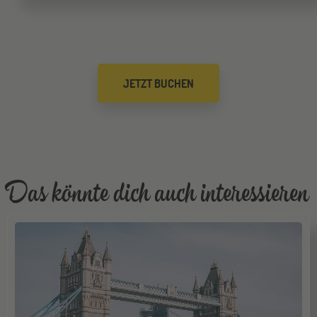
SEP
Jugendbildungsmesse JuBi
Mannheim
26
JETZT BUCHEN
SEP
Jugendbildungsmesse JuBi
Gräfelfing
10
OKT
Jugendbildungsmesse JuBi
Das könnte dich auch interessieren
Stuttgart
17
OKT
Jugendbildungsmesse JuBi
Bochum
07
NOV