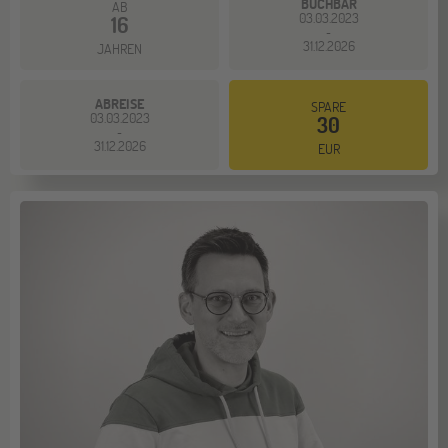
BUCHBAR
AB
03.03.2023
16
-
31.12.2026
JAHREN
ABREISE
SPARE
03.03.2023
30
-
31.12.2026
EUR