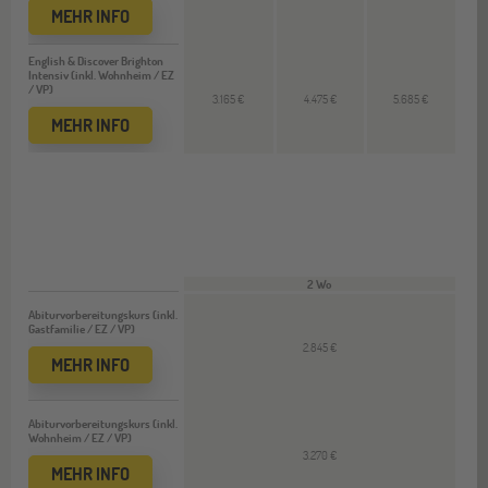
MEHR INFO
English & Discover Brighton
Intensiv (inkl. Wohnheim / EZ
/ VP)
3.165 €
4.475 €
5.685 €
MEHR INFO
2 Wo
Abiturvorbereitungskurs (inkl.
Gastfamilie / EZ / VP)
2.845 €
MEHR INFO
Abiturvorbereitungskurs (inkl.
Wohnheim / EZ / VP)
3.270 €
MEHR INFO