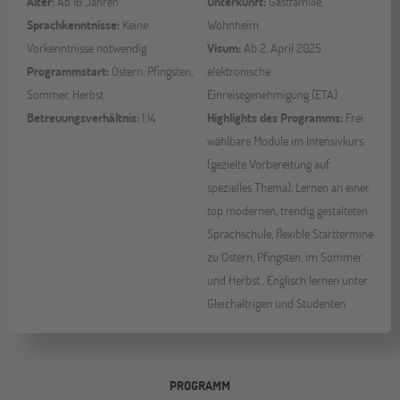
Alter:
Ab 16 Jahren
Unterkunft:
Gastfamilie,
Sprachkenntnisse:
Keine
Wohnheim
Vorkenntnisse notwendig
Visum:
Ab 2. April 2025
Programmstart:
Ostern, Pfingsten,
elektronische
Sommer, Herbst
Einreisegenehmigung (ETA)
Betreuungsverhältnis:
1:14
Highlights des Programms:
Frei
wählbare Module im Intensivkurs
(gezielte Vorbereitung auf
spezielles Thema), Lernen an einer
top modernen, trendig gestalteten
Sprachschule, flexible Starttermine
zu Ostern, Pfingsten, im Sommer
und Herbst , Englisch lernen unter
Gleichaltrigen und Studenten
PROGRAMM