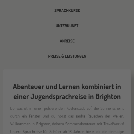
SPRACHKURSE
UNTERKUNFT
ANREISE
PREISE & LEISTUNGEN
Abenteuer und Lernen kombiniert in
einer Jugendsprachreise in Brighton
Du wachst in einer pulsierenden Küstenstadt auf, die Sonne scheint
durch ein Fenster und du hörst das sanfte Rauschen der Wellen.
Willkommen in Brighton, deinem Sommerabenteuer mit TravelWorks!
Unsere Sprachreise für Schüler ab 16 Jahren bietet dir die einmalige