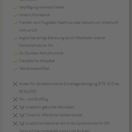
Verpflegung wie beschrieben
Unterrichtsmaterial
Transfer vom Flughafen Heathrow oder Gatwick zur Unterkunft
und zurück
englischsprachige Betreuung durch Mitarbeiter unserer
Partnerschule vor Ort
24-Stunden-Notrufnummer
TravelWorks-Infopaket
Teilnahmezertifikat
Kosten für die elektronische Einreisegenehmigung (ETA; 10 £) ab
02.04.2025
Hin- und Rückflug
Ggf. zusätzlich gebuchte Aktivitäten
Ggf. Ticket für öffentliche Verkehrsmittel
Ggf. zusätzliche Gebühren durch die Sprachschule für UM-
Service (Unaccompanied minors bei Airlines)