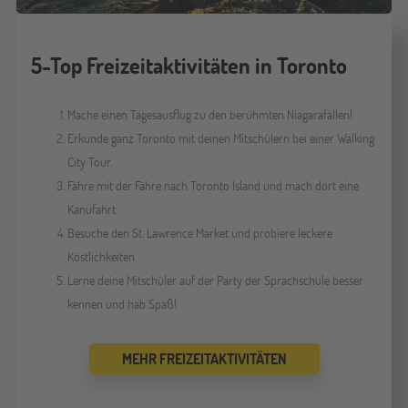
5-Top Freizeitaktivitäten in Toronto
Mache einen Tagesausflug zu den berühmten Niagarafällen!
Erkunde ganz Toronto mit deinen Mitschülern bei einer Walking
City Tour.
Fähre mit der Fähre nach Toronto Island und mach dort eine
Kanufahrt.
Besuche den St. Lawrence Market und probiere leckere
Köstlichkeiten.
Lerne deine Mitschüler auf der Party der Sprachschule besser
kennen und hab Spaß!
MEHR FREIZEITAKTIVITÄTEN