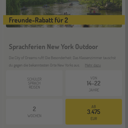
Berlin
07
Freunde-Rabatt für 2
NOV
Jugendbildungsmesse JuBi
Sprachferien New York Outdoor
Hannover
14
NOV
Jugendbildungsmesse JuBi
Die City of Dreams ruft! Die Besonderheit: Das Klassenzimmer tauschst
du gegen die bekanntesten Orte New Yorks aus.
Mehr dazu
Hamburg
VON
14
SCHÜLER
14-22
SPRACH
NOV
Jugendbildungsmesse JuBi
REISEN
JAHRE
AB
2
Münster
21
3.475
WOCHEN
NOV
Jugendbildungsmesse JuBi
EUR