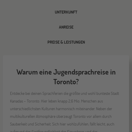
UNTERKUNFT
ANREISE
PREISE & LEISTUNGEN
Warum eine Jugendsprachreise in
Toronto?
Entdecke bei deinen Sprachferien die größte und wohl bunteste Stadt
Kanadas – Toronto. Hier leben knapp 2,6 Mio. Menschen aus
unterschiedlichsten Kulturen harmonisch miteinander. Neben der
multikulturellen Atmosphäre überzeugt Toronto vor allem durch
Sauberkeit und Sicherheit. Sich hier wohlzufühlen, fällt leicht, auch
aufgrund der Gastfreundlichkeit der Einwohner und der