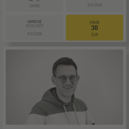
-
31.12.2026
JAHRE
ABREISE
SPARE
03.03.2023
30
-
31.12.2026
EUR