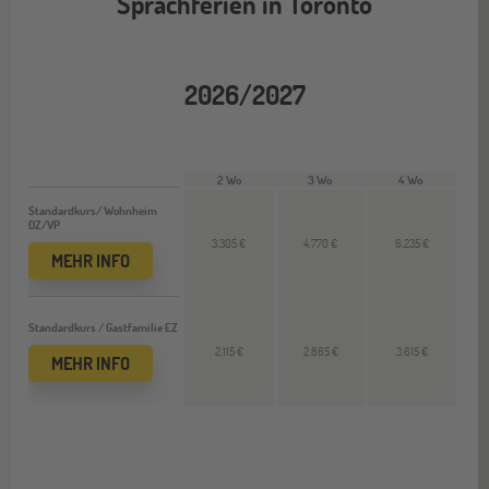
Sprachferien in Toronto
2026/2027
2 Wo
3 Wo
4 Wo
Standardkurs/ Wohnheim
DZ/VP
3.305 €
4.770 €
6.235 €
MEHR INFO
Standardkurs / Gastfamilie EZ
2.115 €
2.865 €
3.615 €
MEHR INFO