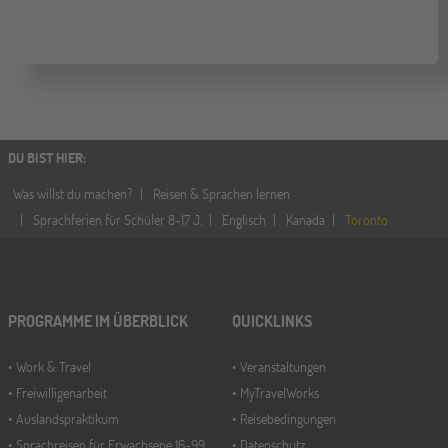
DU BIST HIER
:
Was willst du machen?
Reisen & Sprachen lernen
Sprachferien für Schüler 8-17 J.
Englisch
Kanada
Toronto
PROGRAMME IM ÜBERBLICK
QUICKLINKS
Work & Travel
Veranstaltungen
Freiwilligenarbeit
MyTravelWorks
Auslandspraktikum
Reisebedingungen
Sprachreisen für Erwachsene 16-99
Datenschutz