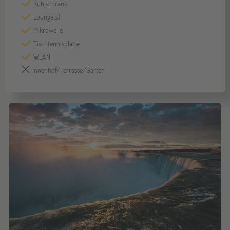
Kühlschrank
Lounge(s)
Mikrowelle
Tischtennisplatte
WLAN
Innenhof/Terrasse/Garten