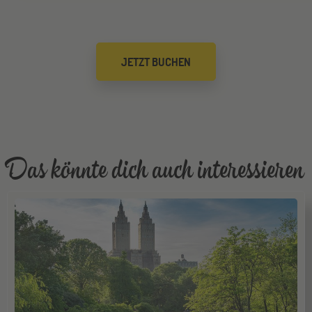
Mannheim
26
JETZT BUCHEN
SEP
Jugendbildungsmesse JuBi
Gräfelfing
10
OKT
Jugendbildungsmesse JuBi
Das könnte dich auch interessieren
Stuttgart
17
OKT
Jugendbildungsmesse JuBi
Bochum
07
NOV
Jugendbildungsmesse JuBi