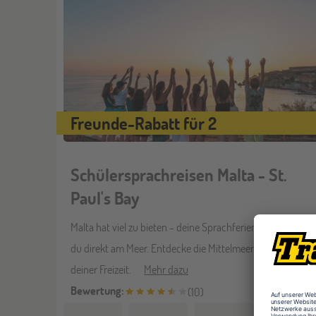
Freunde-Rabatt für 2
Schülersprachreisen Malta - St.
Paul's Bay
Malta hat viel zu bieten - deine Sprachferien verbringst
du direkt am Meer. Entdecke die Mittelmeer-Insel in
deiner Freizeit.
Mehr dazu
Bewertung:
(
10
)