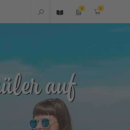
0
0
üler auf