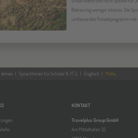
Erwachsene und nicht speziell für Ju
Betreuung weniger intensiv. Die Spr
umfassendes Freizeitprogramm mit 
 lernen
Sprachferien für Schüler 8-17 J.
Englisch
Malta
KS
KONTAKT
ltungen
Travelplus Group GmbH
Works
Am Mittelhafen 32