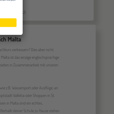
Zum Infobereich
ach Malta
achkurs verbessern? Dies aber nicht
Malta ist das einzige englischsprachige
r bieten in Zusammenarbeit mit unseren
ie z.B. Wassersport oder Ausflüge, an
tstadt Valletta oder Shoppen in St.
sen in Malta sind ein echtes,
ußerhalb deiner Schule zu Hause stehen