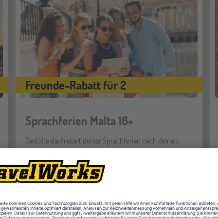
Freunde-Rabatt für 2
Sprachferien Malta 16+
Gestalte die Freizeit deiner Sprachferien nach deinen
Wünschen, denn dieses Programm ist speziell für
Teilnehmer ab 16 Jahren.
Mehr dazu