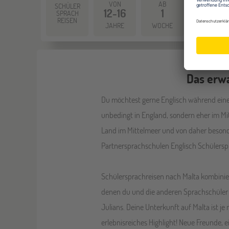
VON
AB
AB
SCHÜLER
12-16
1
955
SPRACH
REISEN
JAHRE
WOCHE
EUR
Das erwa
Du möchtest gerne Englisch während einer
unbedingt in England, sondern eher im Mit
Land im Mittelmeer und von daher besonde
Partnersprachschulen Englisch Schülerspr
Schülersprachreisen nach Malta kombinier
denen du und die anderen Sprachschüler 
Julians. Deine Unterkunft auf Malta ist j
erlebnisreiches Highlight! Neue Freunde,