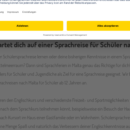
VON
AB
AB
SCHÜLER
16-19
1
965
SPRACH
REISEN
JAHRE
WOCHE
EUR
rtet dich auf einer Sprachreise für Schüler n
 Schülersprachreise lernen oder deine bisherigen Kenntnisse in einem Spr
telmeerraum? Dann sind Sprachferien in Malta genau das Richtige für dich! 
rs für Schüler und Jugendliche als Ziel für eine Sprachreise geeignet. Wi
achreisen nach Malta für Schüler ab 12 Jahren an.
en den Englischkurs und verschiedenste Freizeit- und Sportmöglichkeiten w
nach dem Sprachkurs teilnehmen könnt, beispielsweise ein Besuch der Haup
e nach Kursort im Haus einer Gastfamilie oder im Wohnheim. Schülersprachrei
 eine Menge Spaß und natürlich das Verbessern deiner Englischkenntnisse a