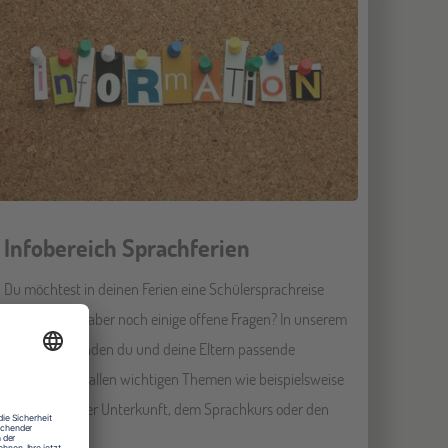
Infobereich Sprachferien
Du möchtest in deinen Ferien eine Schülersprachreise
machen, hast aber noch einige offene Fragen? In unserem
Infobereich finden du und deine Eltern passende
Antworten zu allen wichtigen Themen wie beispielsweise
der Anreise, der Unterkunft, dem Sprachkurs oder den
Aktivitäten...