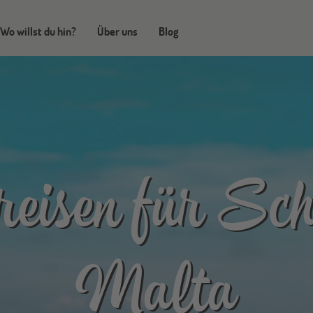
Wo willst du hin?
Über uns
Blog
eisen für Sch
Malta