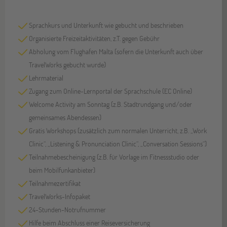
Sprachkurs und Unterkunft wie gebucht und beschrieben
Organisierte Freizeitaktivitäten, z.T. gegen Gebühr
Abholung vom Flughafen Malta (sofern die Unterkunft auch über
TravelWorks gebucht wurde)
Lehrmaterial
Zugang zum Online-Lernportal der Sprachschule (EC Online)
Welcome Activity am Sonntag (z.B. Stadtrundgang und/oder
gemeinsames Abendessen)
Gratis Workshops (zusätzlich zum normalen Unterricht, z.B. „Work
Clinic“, „Listening & Pronunciation Clinic“, „Conversation Sessions“)
Teilnahmebescheinigung (z.B. für Vorlage im Fitnessstudio oder
beim Mobilfunkanbieter)
Teilnahmezertifikat
TravelWorks-Infopaket
24-Stunden-Notrufnummer
Hilfe beim Abschluss einer Reiseversicherung