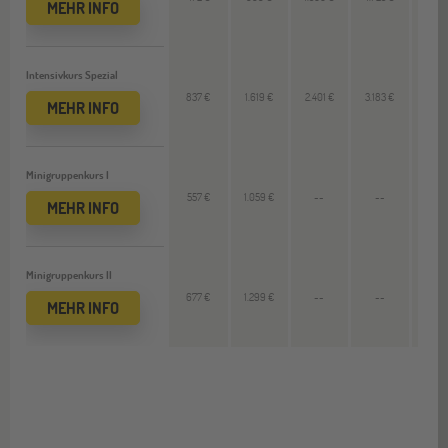
MEHR INFO
Intensivkurs Spezial
837 €
1.619 €
2.401 €
3.183 €
782
MEHR INFO
Minigruppenkurs I
557 €
1.059 €
--
--
--
MEHR INFO
Minigruppenkurs II
677 €
1.299 €
--
--
--
MEHR INFO