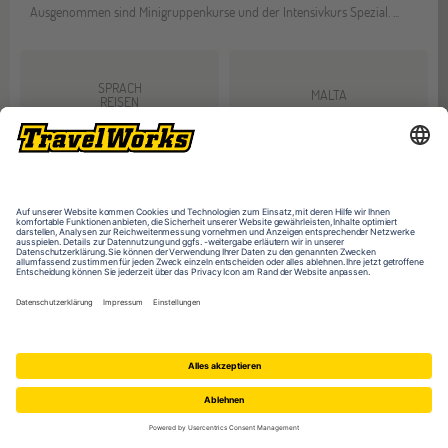
Ausgenommen sind Minigruppenkurse und der Intensivkurs Spezial. ...
SPRACH
MALTA
REISEN
BUCHBAR
AB
01.05.2026
16
-
31.08.2026
JAHREN
ABREISE
GÜLTIG
01.05.2026
01.01.2026
-
-
31.12.2027
31.12.2027
SPARE
15
PROZENT