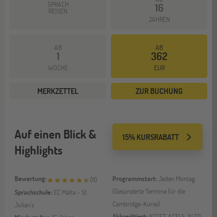
SPRACH
16
REISEN
JAHREN
AB
AB
1
362
WOCHE
EUR
MERKZETTEL
ZUR BUCHUNG
Auf einen Blick &
15% KURSRABATT
Highlights
Bewertung:
Programmstart:
Jeden Montag
(
11
)
(Gesonderte Termine für die
Sprachschule:
EC Malta - St.
Cambridge-Kurse)
Julian's
Akkreditiert:
ACCET, ACELS, ALTO,