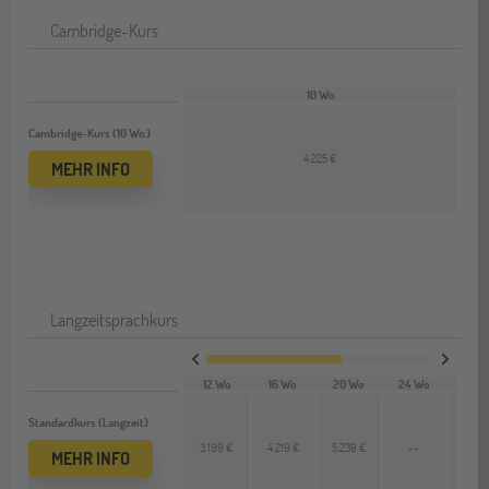
Cambridge-Kurs
10 Wo
Cambridge-Kurs (10 Wo.)
4.225 €
MEHR INFO
Langzeitsprachkurs
12 Wo
16 Wo
20 Wo
24 Wo
28 W
Standardkurs (Langzeit)
3.199 €
4.219 €
5.239 €
--
--
MEHR INFO