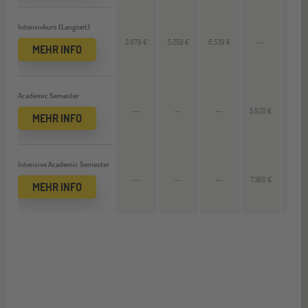
Intensivkurs (Langzeit)
3.979 €
5.259 €
6.539 €
--
--
MEHR INFO
Academic Semester
--
--
--
5.920 €
6.880
MEHR INFO
Intensive Academic Semester
--
--
--
7.360 €
8.560
MEHR INFO