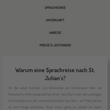
SPRACHKURSE
UNTERKUNFT
ANREISE
PREISE & LEISTUNGEN
Warum eine Sprachreise nach St.
Julian's?
Ob die vielen Buchten und Felsstrände am türkisblauen Meer, die
fantastische Unterwasserwelt bei einem Tauchkurs oder die unzähligen
Kulturschätze aus den unterschiedlichsten Epochen – auf Malta kannst
du eine Menge entdecken. Doch wohin gehst du, sobald die Nacht