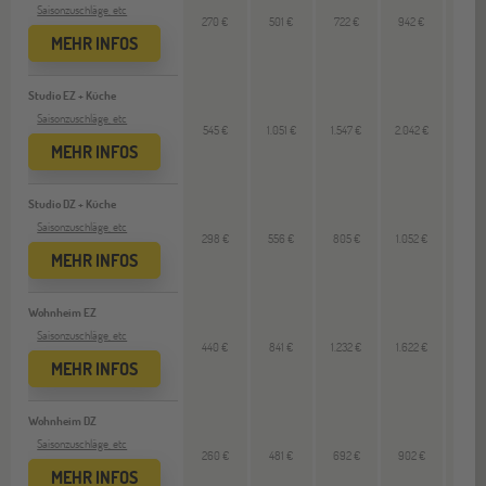
Saisonzuschläge, etc
270 €
501 €
722 €
942 €
--
MEHR INFOS
Studio EZ + Küche
Saisonzuschläge, etc
545 €
1.051 €
1.547 €
2.042 €
--
MEHR INFOS
Studio DZ + Küche
Saisonzuschläge, etc
298 €
556 €
805 €
1.052 €
--
MEHR INFOS
Wohnheim EZ
Saisonzuschläge, etc
440 €
841 €
1.232 €
1.622 €
--
MEHR INFOS
Wohnheim DZ
Saisonzuschläge, etc
260 €
481 €
692 €
902 €
--
MEHR INFOS