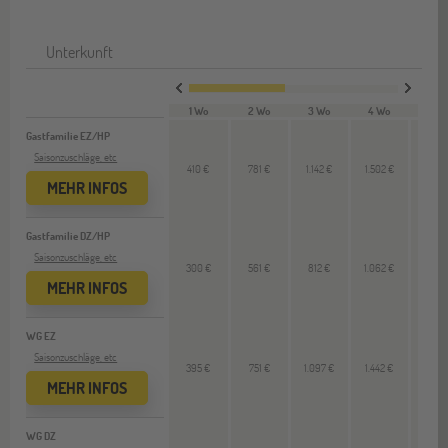
Unterkunft
1 Wo
2 Wo
3 Wo
4 Wo
24 W
Gastfamilie EZ/HP
Saisonzuschläge, etc
410 €
781 €
1.142 €
1.502 €
--
MEHR INFOS
Gastfamilie DZ/HP
Saisonzuschläge, etc
300 €
561 €
812 €
1.062 €
--
MEHR INFOS
WG EZ
Saisonzuschläge, etc
395 €
751 €
1.097 €
1.442 €
--
MEHR INFOS
WG DZ