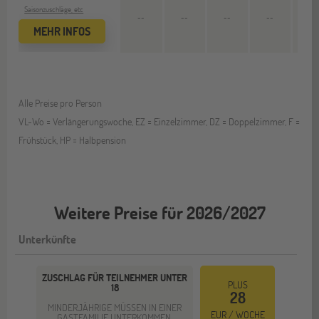
Saisonzuschläge, etc
--
--
--
--
5.103
MEHR INFOS
Alle Preise pro Person
VL-Wo = Verlängerungswoche, EZ = Einzelzimmer, DZ = Doppelzimmer, F =
Frühstück, HP = Halbpension
Weitere Preise für 2026/2027
Unterkünfte
ZUSCHLAG FÜR TEILNEHMER UNTER
PLUS
18
28
MINDERJÄHRIGE MÜSSEN IN EINER
EUR / WOCHE
GASTFAMILIE UNTERKOMMEN.