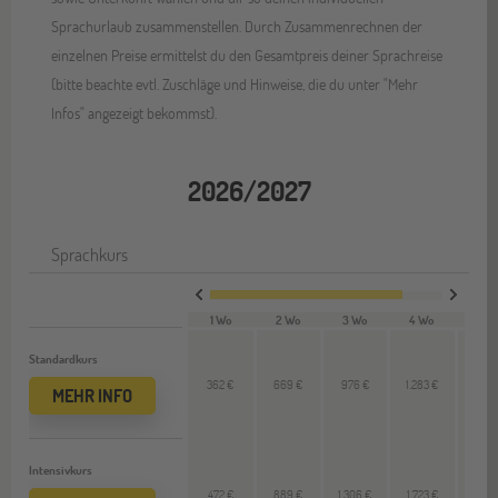
Sprachurlaub zusammenstellen. Durch Zusammenrechnen der
einzelnen Preise ermittelst du den Gesamtpreis deiner Sprachreise
(bitte beachte evtl. Zuschläge und Hinweise, die du unter "Mehr
Infos" angezeigt bekommst).
2026/2027
Sprachkurs
1 Wo
2 Wo
3 Wo
4 Wo
VL 
Standardkurs
362 €
669 €
976 €
1.283 €
307
MEHR INFO
Intensivkurs
472 €
889 €
1.306 €
1.723 €
417 