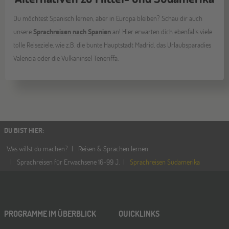
Du möchtest Spanisch lernen, aber in Europa bleiben? Schau dir auch
unsere
Sprachreisen nach Spanien
an! Hier erwarten dich ebenfalls viele
tolle Reiseziele, wie z.B. die bunte Hauptstadt Madrid, das Urlaubsparadies
Valencia oder die Vulkaninsel Teneriffa.
DU BIST HIER
:
Was willst du machen?
Reisen & Sprachen lernen
Sprachreisen für Erwachsene 16-99 J.
Sprachreisen Südamerika
PROGRAMME IM ÜBERBLICK
QUICKLINKS