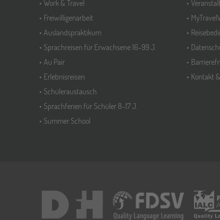
Work & Travel
Veransta
Freiwilligenarbeit
MyTravel
Auslandspraktikum
Reisebed
Sprachreisen für Erwachsene 16-99 J.
Datensch
Au Pair
Barrieref
Erlebnisreisen
Kontakt 
Schüleraustausch
Sprachferien für Schüler 8-17 J.
Summer School