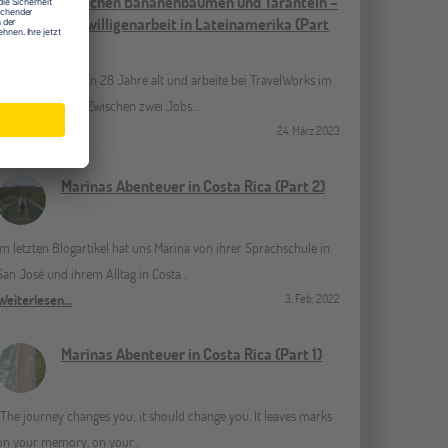
Zwischen Bananenbäumen und Taranteln –
Freiwilligenarbeit in Lateinamerika (Part
2)
Ich heiße Luisa, bin 28 Jahre alt und arbeite bei TravelWorks im
Marketing-Team. Zwischen zwei Jobs…
Weiterlesen…
24. März 2023
Marinas Abenteuer in Costa Rica (Part 2)
Im letzten Blogartikel hat uns Marina von ihrer Sprachschule in
San José und ihrem Alltag in Costa…
Weiterlesen…
3. Feb. 2022
Marinas Abenteuer in Costa Rica (Part 1)
“The journey changes you; it should change you. It leaves marks
on your memory, on your…