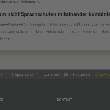
achreise nach Südamerika
.
m nicht Sprachschulen miteinander kombini
anuel Antonio
! Auf Anfrage kannst du deinen Sprachkurs in Costa Rica auch
sel dann zur Schule in Manuel Antonio oder umgekehrt. Nimm Kontakt mit un
 kannst.
 lernen
Sprachreisen für Erwachsene 16-99 J.
Spanisch
Costa Rica
KS
KONTAKT