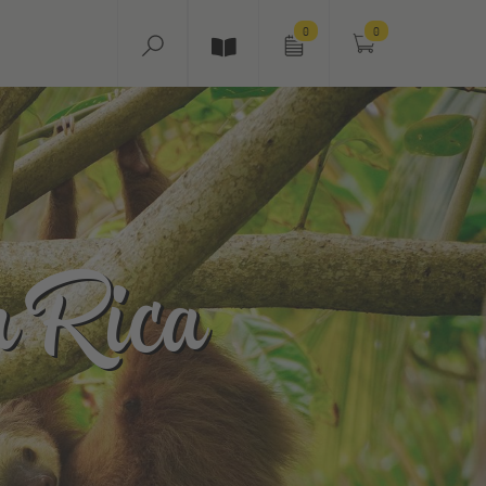
0
0
a Rica