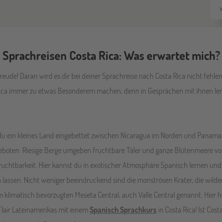
Sprachreisen Costa Rica: Was erwartet mich?
eude! Daran wird es dir bei deiner Sprachreise nach Costa Rica nicht fehlen.
ica immer zu etwas Besonderem machen, denn in Gesprächen mit ihnen lern
 du ein kleines Land eingebettet zwischen Nicaragua im Norden und Panama 
e geboten: Riesige Berge umgeben fruchtbare Täler und ganze Blütenmeere 
Fruchtbarkeit. Hier kannst du in exotischer Atmosphäre Spanisch lernen 
lassen. Nicht weniger beeindruckend sind die monströsen Krater, die wild
im klimatisch bevorzugten Meseta Central, auch Valle Central genannt. Hie
Flair Lateinamerikas mit einem
Spanisch Sprachkurs
in Costa Rica! Ist Cost