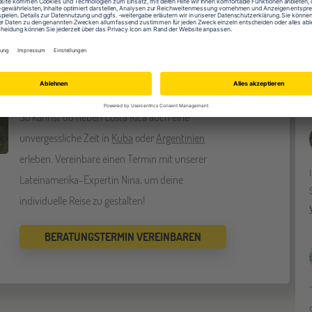
inamerika
Stell dir vor, du könntest Spanisch lernen und
dabei gleich mehrere faszinierende Länder
Lateinamerikas entdecken! Bei einer
kombinierten Sprachreise ist genau das möglich:
So kannst du neben Costa Rica auch eine
unvergessliche Zeit in
Kuba
oder
Argentinien
erleben. Vereinbare einen Termin mit unserer
Lateinamerika-Expertin Nina, um deine
individuelle Reise zu gestalten!
BERATUNGSTERMIN VEREINBAREN