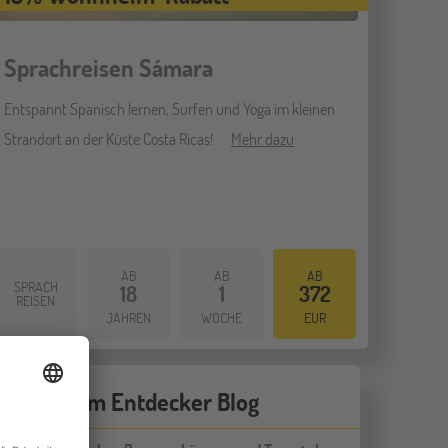
Sprachreisen Sámara
Entspannt Spanisch lernen, Surfen und Yoga im kleinen
Strandort an der Küste Costa Ricas!
Mehr dazu
AB
AB
AB
SPRACH
18
1
372
REISEN
JAHREN
WOCHE
EUR
Neues vom Entdecker Blog