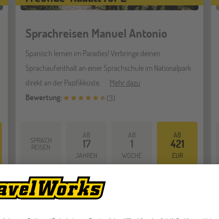
Sprachreisen Manuel Antonio
Spanisch lernen im Paradies! Verbringe deinen
Sprachaufenthalt an einer Sprachschule im Nationalpark
direkt an der Pazifikküste.
Mehr dazu
Bewertung:
(
3
)
AB
AB
AB
SPRACH
17
1
421
REISEN
JAHREN
WOCHE
EUR
en: Deine Sprachreise durch