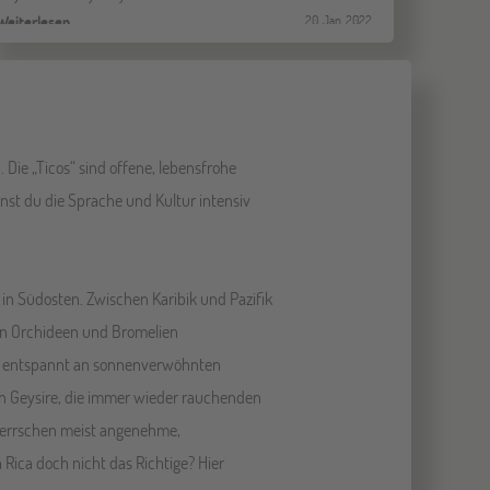
Weiterlesen…
20. Jan. 2022
 Die „Ticos“ sind offene, lebensfrohe
st du die Sprache und Kultur intensiv
in Südosten. Zwischen Karibik und Pazifik
von Orchideen und Bromelien
und entspannt an sonnenverwöhnten
en Geysire, die immer wieder rauchenden
r herrschen meist angenehme,
a Rica doch nicht das Richtige? Hier