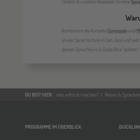
findest du weitere Reiseziele für eine
Spr
Waru
Kombiniere die Kursorte
Coronado
und
M
an der Sprachschule in San José und wech
deinen Sprachkurs in Costa Rica "splitten"
DU BIST HIER
:
Was willst du machen?
Reisen & Sprachen
PROGRAMME IM ÜBERBLICK
QUICKLIN