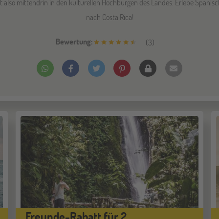
st also mittendrin in den kulturellen Hochburgen des Landes. Erlebe Spani
nach Costa Rica!
Bewertung:
(
3
)
Freunde-Rabatt für 2